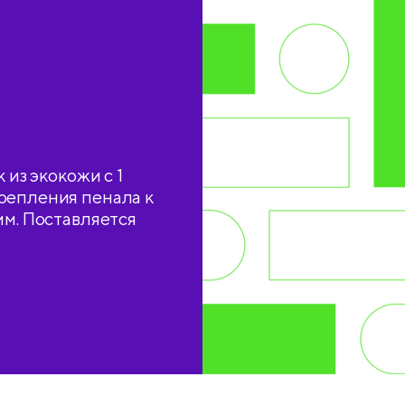
 из экокожи с 1
репления пенала к
мм. Поставляется