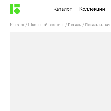
Каталог
Коллекции
Каталог
Школьный текстиль
Пеналы
Пеналы мягки
Письменные
принадлежности
Канцелярские
принадлежности
Папки,
архиваторы
Чертежные