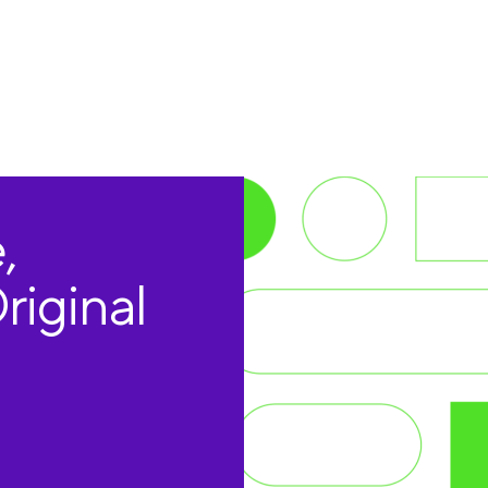
,
riginal