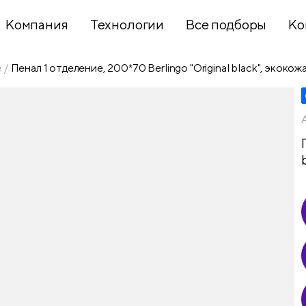
Компания
Технологии
Все подборы
Ко
е
Пенал 1 отделение, 200*70 Berlingo "Original black", экокож
Хобби и
творчество
Презентационное
оборудование
Школьный
текстиль
Бумажная