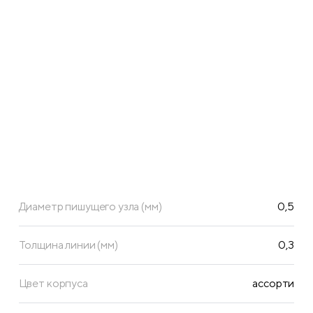
Диаметр пишущего узла (мм)
0,5
Толщина линии (мм)
0,3
Цвет корпуса
ассорти