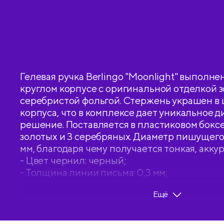
Гелевая ручка Berlingo "Moonlight" выполне
круглом корпусе с оригинальной отделкой з
серебристой фольгой. Стержень украшен в 
корпуса, что в комплексе дает уникальное 
решение. Поставляется в пластиковом боксе 
золотых и 3 серебряных. Диаметр пишущего 
мм, благодаря чему получается тонкая, акку
- Цвет чернил: черный;
- Толщина линии письма: 0,3 мм;
- Длина письма: 400 м;
Ещё
- Цвет корпуса: ассорти;
- Количество штук в упаковке: 6;
- Тип упаковки: пластиковый бокс.