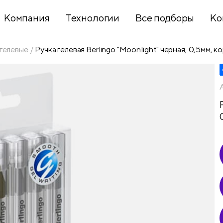
Компания
Технологии
Все подборы
Ко
 гелевые
Ручка гелевая Berlingo "Moonlight" черная, 0,5мм, к
Хобби и
творчество
Презентационное
оборудование
Школьный
текстиль
Бумажная