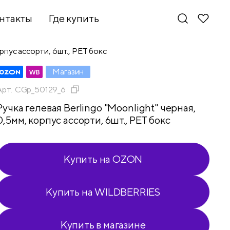
нтакты
Где купить
орпус ассорти, 6шт., PET бокс
Магазин
Арт.
CGp_50129_6
Ручка гелевая Berlingo "Moonlight" черная,
0,5мм, корпус ассорти, 6шт., PET бокс
Купить на OZON
Купить на WILDBERRIES
Новинки
Купить в магазине