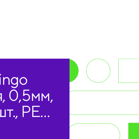
ingo
, 0,5мм,
т., PET