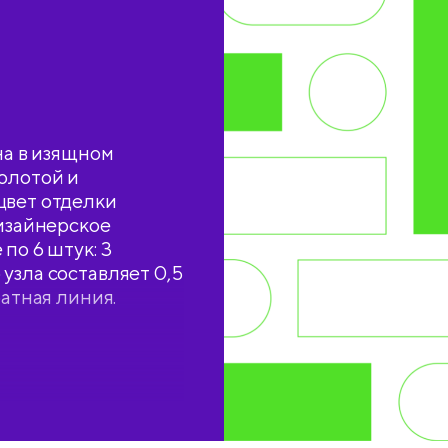
на в изящном
олотой и
цвет отделки
дизайнерское
по 6 штук: 3
узла составляет 0,5
ратная линия.