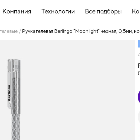
Компания
Технологии
Все подборы
Ко
 гелевые
Ручка гелевая Berlingo "Moonlight" черная, 0,5мм, к
Хобби и
творчество
Презентационное
оборудование
Школьный
текстиль
Бумажная