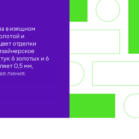
на в изящном
олотой и
цвет отделки
дизайнерское
ук: 6 золотых и 6
яет 0,5 мм,
ая линия.