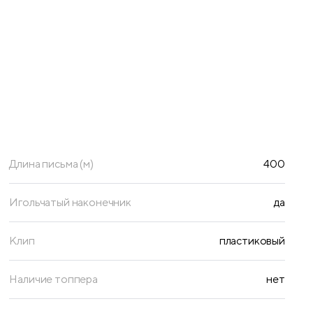
Длина письма (м)
400
Игольчатый наконечник
да
Клип
пластиковый
Наличие топпера
нет