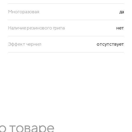
Многоразовая
да
Наличие резинового грипа
нет
Эффект чернил
отсутствует
о товаре