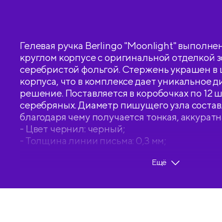
Гелевая ручка Berlingo "Moonlight" выполне
круглом корпусе с оригинальной отделкой з
серебристой фольгой. Стержень украшен в 
корпуса, что в комплексе дает уникальное 
решение. Поставляется в коробочках по 12 шт
серебряных. Диаметр пишущего узла составл
благодаря чему получается тонкая, аккуратн
- Цвет чернил: черный;
- Толщина линии письма: 0,3 мм;
- Длина письма: 400 м;
Ещё
- Цвет корпуса: ассорти;
- Количество штук в упаковке: 12;
- Тип упаковки: картонная коробка.