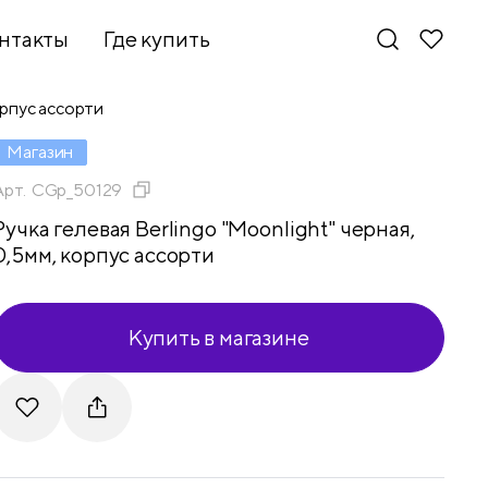
нтакты
Где купить
орпус ассорти
Магазин
Арт.
CGp_50129
Ручка гелевая Berlingo "Moonlight" черная,
0,5мм, корпус ассорти
Купить в магазине
Новинки
Telegram
VKontakte