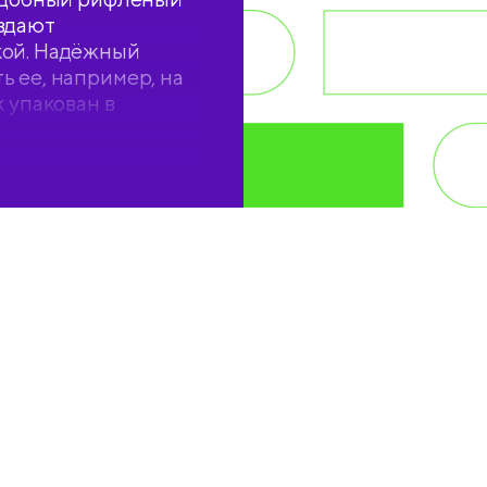
здают
кой. Надёжный
 ее, например, на
 упакован в