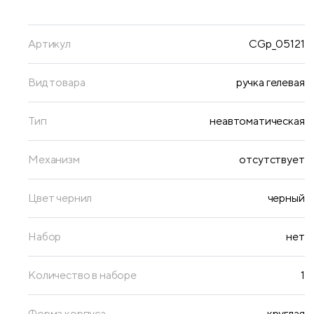
Артикул
CGp_05121
Вид товара
ручка гелевая
Тип
неавтоматическая
Механизм
отсутствует
Цвет чернил
черный
Набор
нет
Количество в наборе
1
Форма корпуса
круглая