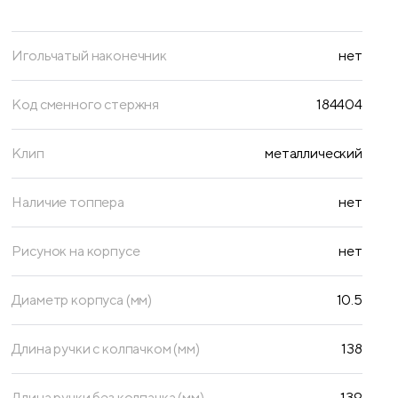
Игольчатый наконечник
нет
Код сменного стержня
184404
Клип
металлический
Наличие топпера
нет
Рисунок на корпусе
нет
Диаметр корпуса (мм)
10.5
Длина ручки с колпачком (мм)
138
Длина ручки без колпачка (мм)
139