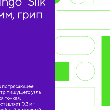
ngo "Silk
мм, грип
это потрясающее
метр пишущего узла
я тонкая,
ставляет 0,3 мм.
 Удобный рифленый