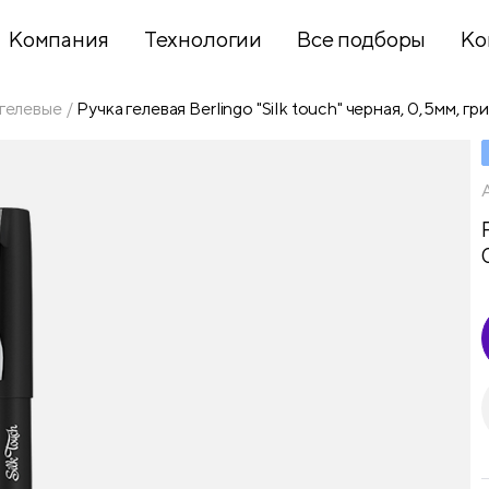
Компания
Технологии
Все подборы
Ко
 гелевые
Ручка гелевая Berlingo "Silk touch" черная, 0,5мм, гр
Хобби и
творчество
Презентационное
оборудование
Школьный
текстиль
Бумажная