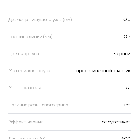
Диаметр пишущего узла (мм)
0.5
Толщина линии (мм)
0.3
Цвет корпуса
черный
Материал корпуса
прорезиненный пластик
Многоразовая
да
Наличие резинового грипа
нет
Эффект чернил
отсутствует
Длина письма (м)
600