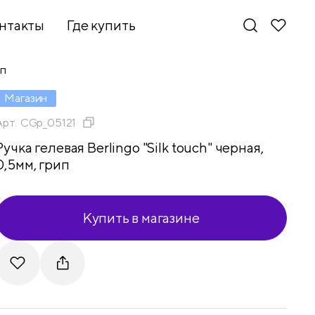
нтакты
Где купить
ип
Магазин
Арт.
CGp_05121
Ручка гелевая Berlingo "Silk touch" черная,
0,5мм, грип
Купить в магазине
Новинки
Telegram
VKontakte