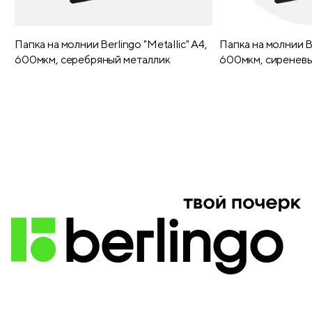
Длина ручки с колпачком (мм)
185
Длина ручки без колпачка (мм)
138
Папка на молнии Berlingo "Metallic" А4,
Папка на молнии Be
600мкм, серебряный металлик
600мкм, сиреневы