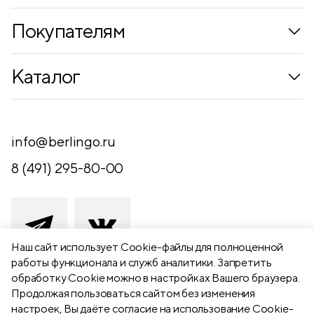
Покупателям
Коллекции
Каталог
Где купить
Новинки
Компания
Письменные принадлежности
info@berlingo.ru
Контакты
Канцелярские принадлежности
8 (491) 295-80-00
Обратная связь
Папки, архиваторы
Чертежные принадлежности
Хобби и творчество
Наш сайт использует Сookie-файлы для полноценной
работы функционала и служб аналитики. Запретить
Презентационное оборудование
обработку Cookie можно в настройках Вашего браузера.
391111 Рязанская обл., Рыбновский р-
Продолжая пользоваться сайтом без изменения
Школьный текстиль
н,
настроек, Вы даёте согласие на использование Cookie-