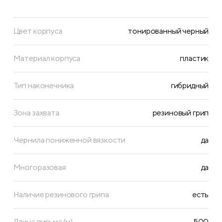
Цвет корпуса
тонированный черный
Материал корпуса
пластик
Тип наконечника
гибридный
Зона захвата
резиновый грип
Чернила пониженной вязкости
да
Многоразовая
да
Наличие резинового грипа
есть
Длина письма (м)
500