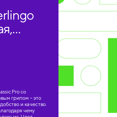
rlingo
ая,
ssic Pro со
вым грипом – это
добство и качество.
благодаря чему
 письма. Цвет