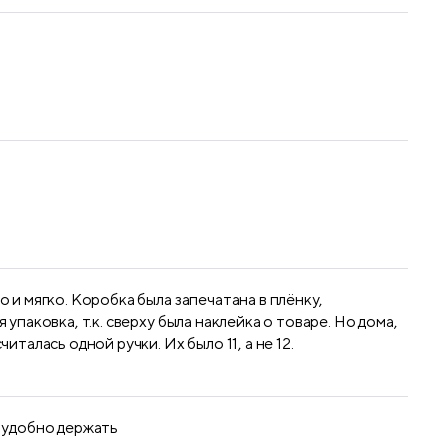
 и мягко. Коробка была запечатана в плёнку,
 упаковка, т.к. сверху была наклейка о товаре. Но дома,
италась одной ручки. Их было 11, а не 12.
, удобно держать