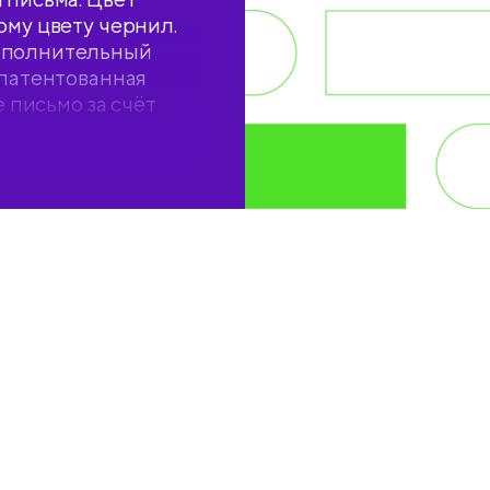
ому цвету чернил.
дополнительный
апатентованная
е письмо за счёт
и, специальной
ишущего узла.
нительных усилий
ионные компоненты
 качества письма.