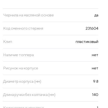
Чернила на масляной основе
да
Код сменного стержня
231604
Клип
пластиковый
Наличие топпера
нет
Рисунок на корпусе
нет
Диаметр корпуса (мм)
9.8
Длина ручки без колпачка (мм)
140
Количество в упаковке
1