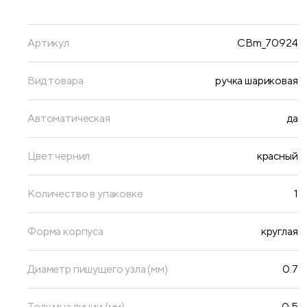
Артикул
CBm_70924
Вид товара
ручка шариковая
Автоматическая
да
Цвет чернил
красный
Количество в упаковке
1
Форма корпуса
круглая
Диаметр пишущего узла (мм)
0.7
Толщина линии (мм)
0.5