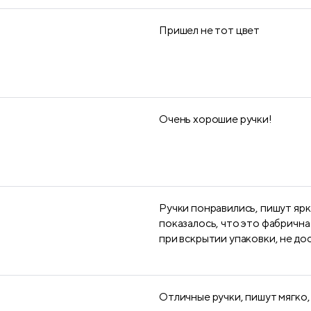
Пришел не тот цвет
Очень хорошие ручки!
Ручки понравились, пишут ярко
показалось, что это фабричная
при вскрытии упаковки, не досч
Отличные ручки, пишут мягко