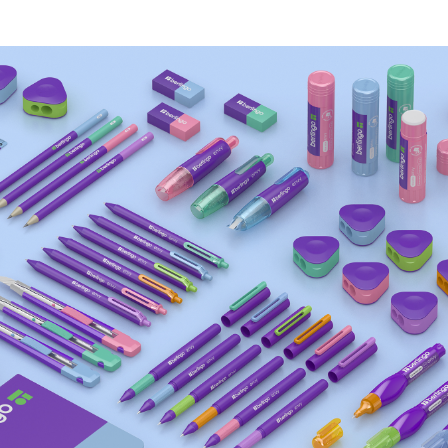
Длина письма (м)
700
Чернила на масляной основе
да
Код сменного стержня
отсутствует
Клип
пластиковый
Наличие топпера
нет
Рисунок на корпусе
нет
Диаметр корпуса (мм)
9.4
Длина ручки с колпачком (мм)
17.4
Длина ручки без колпачка (мм)
13.7