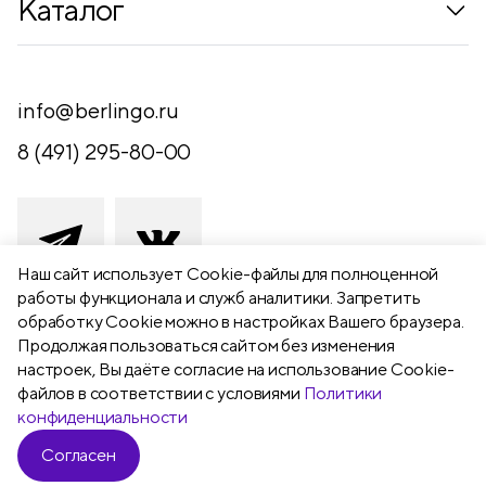
Каталог
Где купить
Новинки
Компания
Письменные принадлежности
info@berlingo.ru
Контакты
Канцелярские принадлежности
8 (491) 295-80-00
Обратная связь
Папки, архиваторы
Чертежные принадлежности
Хобби и творчество
Наш сайт использует Сookie-файлы для полноценной
работы функционала и служб аналитики. Запретить
Презентационное оборудование
обработку Cookie можно в настройках Вашего браузера.
391111 Рязанская обл., Рыбновский р-
Продолжая пользоваться сайтом без изменения
Школьный текстиль
н,
настроек, Вы даёте согласие на использование Cookie-
Бумажная продукция
г. Рыбное, ул. Берёзовая, 13а
файлов в соответствии с условиями
Политики
конфиденциальности
Согласен