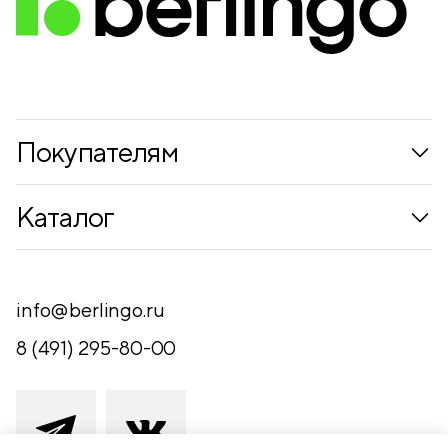
Покупателям
Коллекции
Каталог
Где купить
Новинки
Компания
Письменные принадлежности
info@berlingo.ru
Контакты
Канцелярские принадлежности
8 (491) 295-80-00
Обратная связь
Папки, архиваторы
Чертежные принадлежности