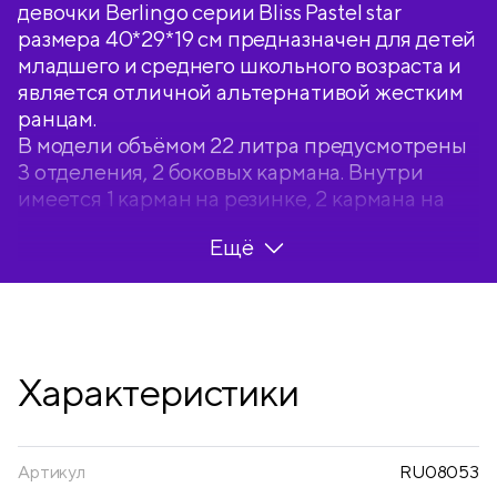
девочки Berlingo серии Bliss Pastel star
размера 40*29*19 см предназначен для детей
младшего и среднего школьного возраста и
является отличной альтернативой жестким
ранцам.
В модели объёмом 22 литра предусмотрены
3 отделения, 2 боковых кармана. Внутри
имеется 1 карман на резинке, 2 кармана на
молнии и 2 открытых кармана, а также мини-
Ещё
органайзер и съемный карабин для ключей.
Формованная спинка из экологичного ЭВА-
материала устойчива к деформации, создана
с учетом анатомического строения спины
ребенка, имеет вентиляционные каналы для
Характеристики
свободной циркуляции воздуха. Плотные
лямки с возможностью регулировки и
нагрудный фиксатор позволяют равномерно
распределить нагрузку на спину ребенка.
Артикул
RU08053
Световозвращающие элементы помогают