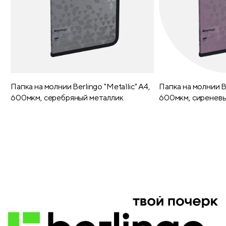
Внутренние карманы
5
Светоотражающие элементы
есть
Материал застежки
пластик
Папка на молнии Berlingo "Metallic" А4,
Папка на молнии Be
Регулируемые лямки
да
600мкм, серебряный металлик
600мкм, сиреневы
Толщина лямок (мм)
7
Подвес
нет
Декоративные элементы дизайна
печать серебром
Отделение для ноутбука
нет
Внутренний подклад
есть