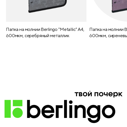
Материал застежки
пластик
Регулируемые лямки
да
Толщина лямок (мм)
пакет
Папка на молнии Berlingo "Metallic" А4,
Папка на молнии Be
600мкм, серебряный металлик
600мкм, сиреневы
Подвес
нет
Декоративные элементы дизайна
нет
Отделение для ноутбука
нет
Внутренний подклад
есть