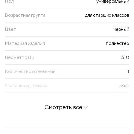
Пол
универсальный
Возрастная группа
для старших классов
Цвет
черный
Материал изделия
полиэстер
Вес нетто (Г)
510
Количество отделений
1
Упаковка ед. товара
пакет
Тип застежки
молния
Смотреть все
Вид спинки
уплотненная
Наполнение
нет