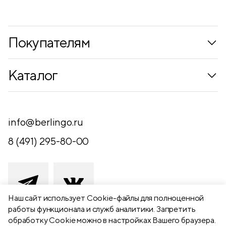
Покупателям
Коллекции
Каталог
Где купить
Новинки
Компания
Письменные принадлежности
info@berlingo.ru
Контакты
Канцелярские принадлежности
8 (491) 295-80-00
Обратная связь
Папки, архиваторы
Чертежные принадлежности
Хобби и творчество
Наш сайт использует Сookie-файлы для полноценной
работы функционала и служб аналитики. Запретить
Презентационное оборудование
обработку Cookie можно в настройках Вашего браузера.