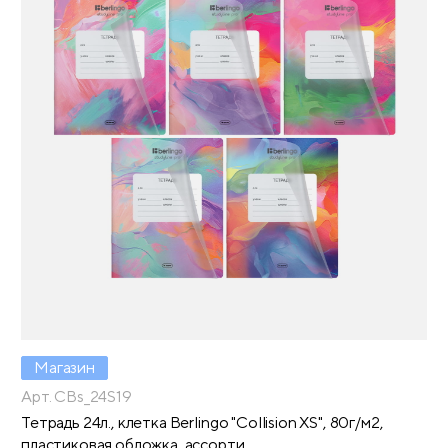
Магазин
Арт. CBs_24S19
Тетрадь 24л., клетка Berlingo "Collision XS", 80г/м2,
пластиковая обложка, ассорти