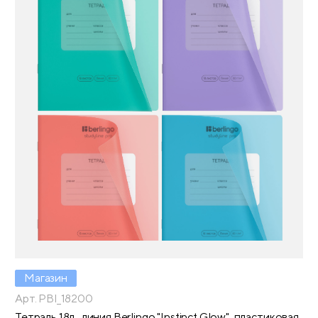
Магазин
Арт. PBl_18200
Тетрадь 18л., линия Berlingo "Instinct Glow", пластиковая