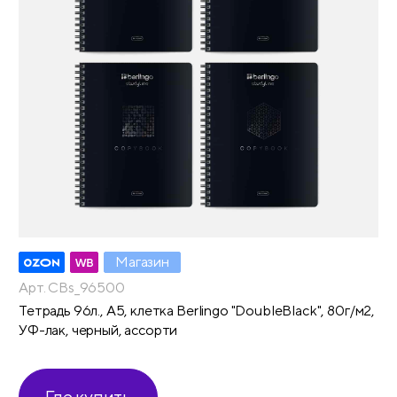
Магазин
Арт. CBs_96500
Тетрадь 96л., A5, клетка Berlingo "DoubleBlack", 80г/м2,
УФ-лак, черный, ассорти
Где купить