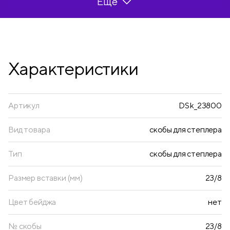
Ещё
листов. Благодаря специальному клею скобы
не крошатся и не рассыпаются при падении.
• Количество: 1000 штук;
• № скобы: 23/8;
• Покрытие: оцинкованное;
Характеристики
• Количество скрепляемых листов: до 50
Артикул
DSk_23800
Вид товара
скобы для степлера
Тип
скобы для степлера
Размер вставки (мм)
23/8
Цвет бейджа
нет
№ скобы
23/8