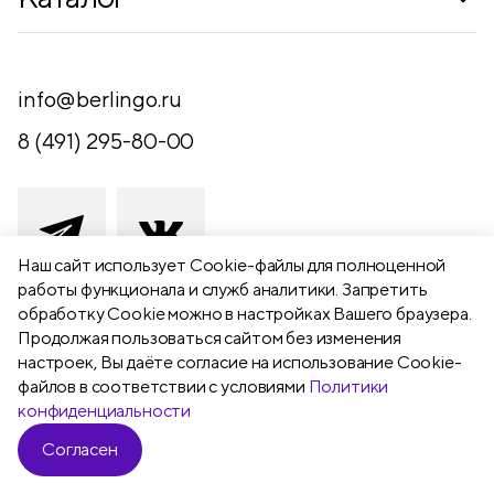
Где купить
Новинки
Компания
Письменные принадлежности
info@berlingo.ru
Контакты
Канцелярские принадлежности
8 (491) 295-80-00
Обратная связь
Папки, архиваторы
Чертежные принадлежности
Хобби и творчество
Наш сайт использует Сookie-файлы для полноценной
работы функционала и служб аналитики. Запретить
Презентационное оборудование
обработку Cookie можно в настройках Вашего браузера.
391111 Рязанская обл., Рыбновский р-
Продолжая пользоваться сайтом без изменения
Школьный текстиль
н,
настроек, Вы даёте согласие на использование Cookie-
Бумажная продукция
г. Рыбное, ул. Берёзовая, 13а
файлов в соответствии с условиями
Политики
конфиденциальности
Согласен