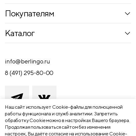
Покупателям
Коллекции
Каталог
Где купить
Новинки
Компания
Письменные принадлежности
info@berlingo.ru
Контакты
Канцелярские принадлежности
8 (491) 295-80-00
Обратная связь
Папки, архиваторы
Чертежные принадлежности
Хобби и творчество
Наш сайт использует Сookie-файлы для полноценной
работы функционала и служб аналитики. Запретить
Презентационное оборудование
обработку Cookie можно в настройках Вашего браузера.
391111 Рязанская обл., Рыбновский р-
Продолжая пользоваться сайтом без изменения
Школьный текстиль
н,
настроек, Вы даёте согласие на использование Cookie-