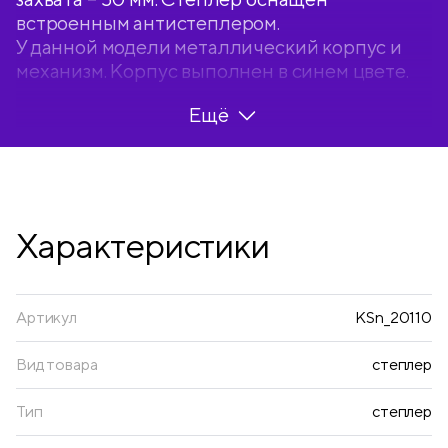
встроенным антистеплером.
У данной модели металлический корпус и
механизм. Корпус выполнен в синем цвете.
Упакован в картонный короб. Рекомендуется
Ещё
использовать со скобами Berlingo.
• Номер скобы: 10;
• Глубина захвата: 50 мм;
• Количество скрепляемых листов: 20;
• Материал корпуса: металл.
Характеристики
Артикул
KSn_20110
Вид товара
степлер
Тип
степлер