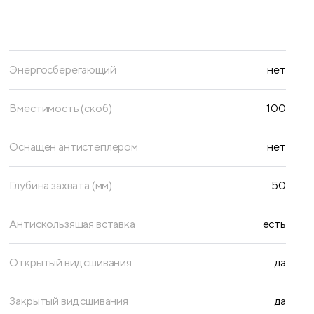
Энергосберегающий
нет
Вместимость (скоб)
100
Оснащен антистеплером
нет
Глубина захвата (мм)
50
Антискользящая вставка
есть
Открытый вид сшивания
да
Закрытый вид сшивания
да