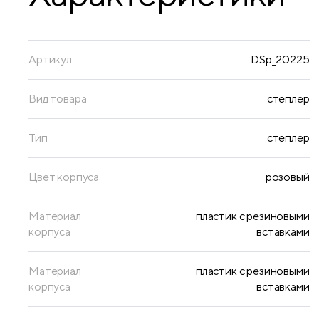
Артикул
DSp_20225
Вид товара
степлер
Тип
степлер
Цвет корпуса
розовый
Материал
пластик с резиновыми
корпуса
вставками
Материал
пластик с резиновыми
корпуса
вставками