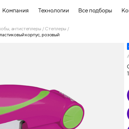
Компания
Технологии
Все подборы
Ко
кобы, антистеплеры
Степлеры
 пластиковый корпус, розовый
Хобби и
творчество
Презентационное
оборудование
Школьный
текстиль
Бумажная