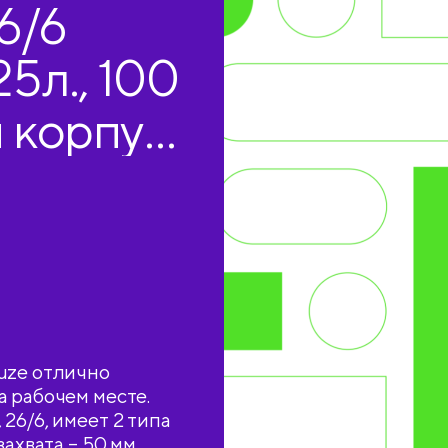
6/6
25л., 100
 корпус,
uze отлично
а рабочем месте.
26/6, имеет 2 типа
ахвата – 50 мм.