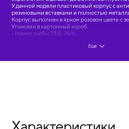
У данной модели пластиковый корпус с ан
резиновыми вставками и полностью металл
Корпус выполнен в ярком розовом цвете с з
Упакован в картонный короб.
• Номер скобы:24/6, 26/6;
• Глубина захвата: 50 мм;
Ещё
• Количество скрепляемых листов: 25;
• Материал корпуса: пластик с резиновыми 
Характеристики