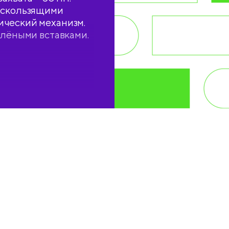
тискользящими
ический механизм.
елёными вставками.
вставками.