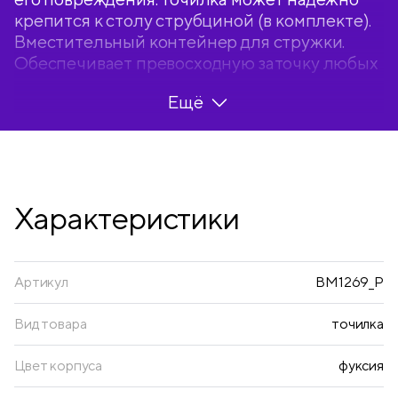
крепится к столу струбциной (в комплекте).
Вместительный контейнер для стружки.
Обеспечивает превосходную заточку любых
видов карандашей. Упаковка -
Ещё
индивидуальная прозрачная ПВХ-коробка.
Характеристики
Артикул
BM1269_P
Вид товара
точилка
Цвет корпуса
фуксия