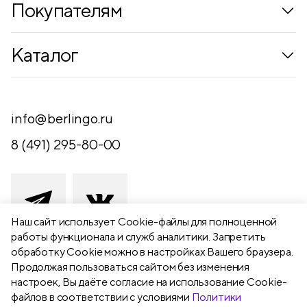
Покупателям
Коллекции
Каталог
Где купить
Новинки
Компания
Письменные принадлежности
info@berlingo.ru
Контакты
Канцелярские принадлежности
8 (491) 295-80-00
Обратная связь
Папки, архиваторы
Чертежные принадлежности
Хобби и творчество
Наш сайт использует Сookie-файлы для полноценной
работы функционала и служб аналитики. Запретить
Презентационное оборудование
обработку Cookie можно в настройках Вашего браузера.
391111 Рязанская обл., Рыбновский р-
Продолжая пользоваться сайтом без изменения
Школьный текстиль
н,
настроек, Вы даёте согласие на использование Cookie-
Бумажная продукция
г. Рыбное, ул. Берёзовая, 13а
файлов в соответствии с условиями
Политики