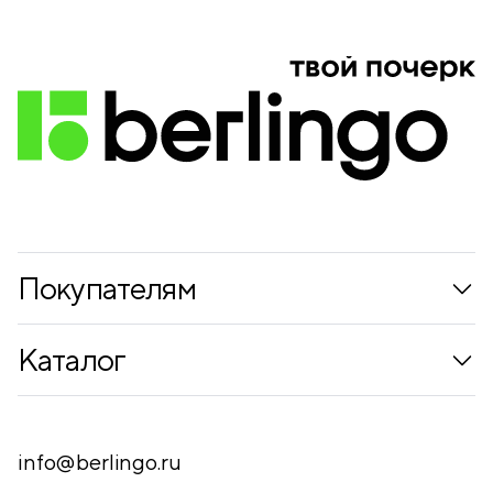
Покупателям
Коллекции
Каталог
Где купить
Новинки
Компания
Письменные принадлежности
info@berlingo.ru
Контакты