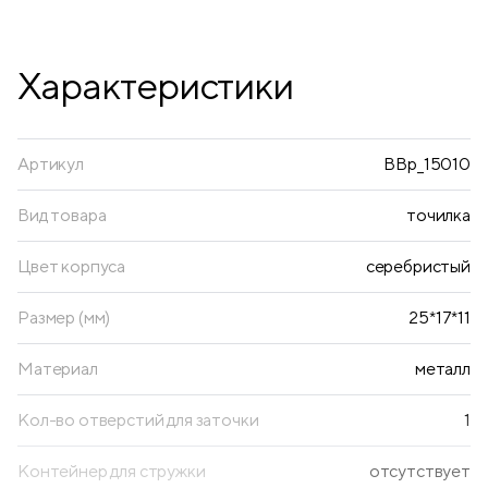
Характеристики
Артикул
BBp_15010
Вид товара
точилка
Цвет корпуса
серебристый
Размер (мм)
25*17*11
Материал
металл
Кол-во отверстий для заточки
1
Контейнер для стружки
отсутствует