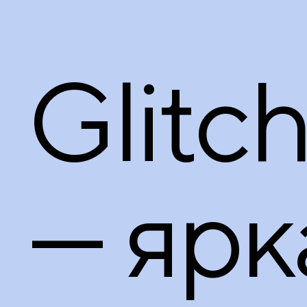
Glitc
— ярк