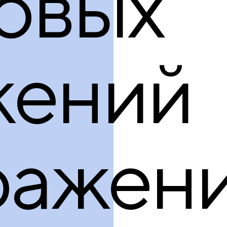
овых
жений
ражени