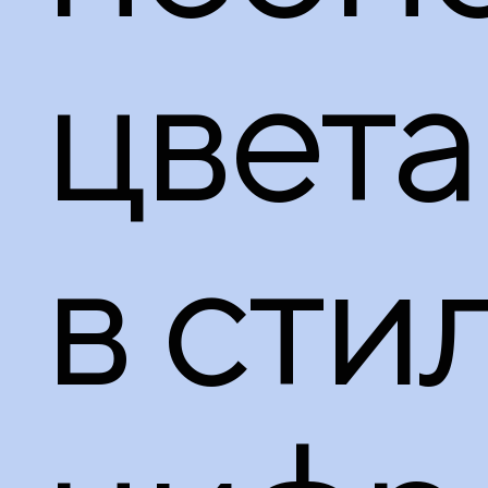
цвет
в сти