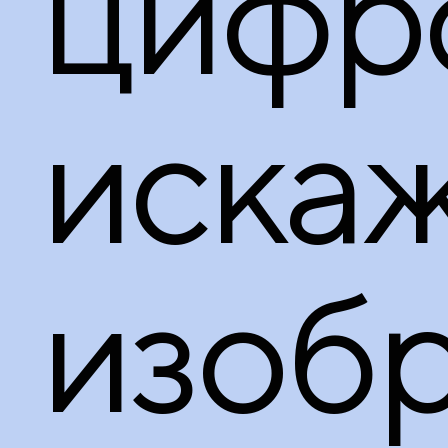
цифр
иска
изоб