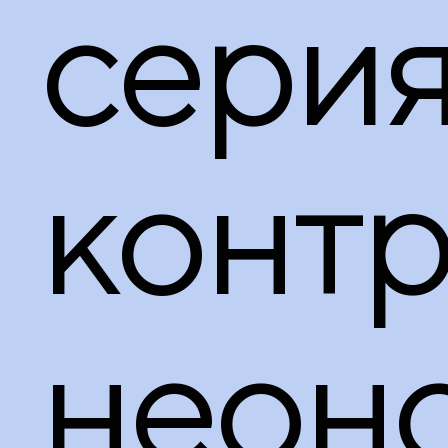
серия
конт
неон