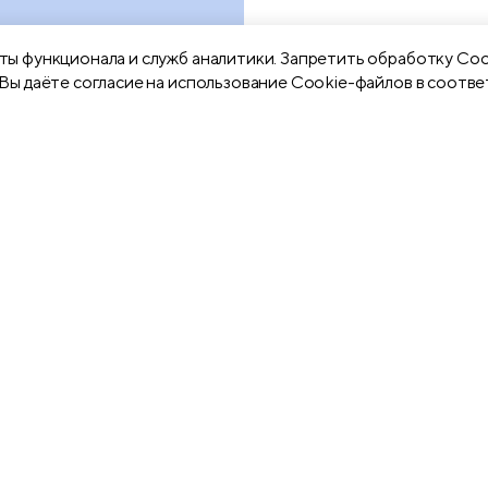
ы функционала и служб аналитики. Запретить обработку Coo
Вы даёте согласие на использование Cookie-файлов в соотве
афитные
Блоки самоклеящиеся
Ласт