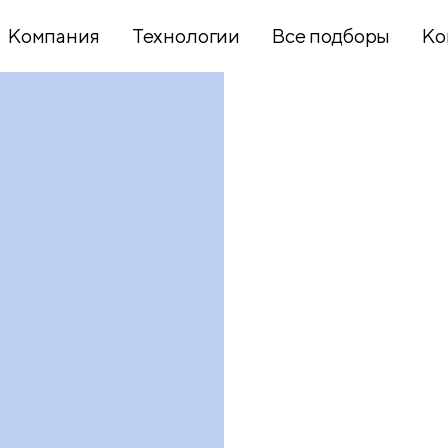
Компания
Технологии
Все подборы
Ко
Хобби и
творчество
Презентационное
оборудование
Школьный
текстиль
Бумажная