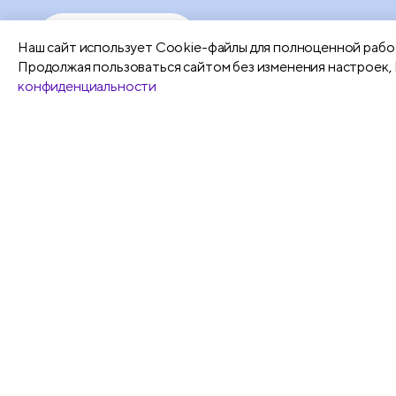
Подробнее
Наш сайт использует Сookie-файлы для полноценной работ
Продолжая пользоваться сайтом без изменения настроек, 
конфиденциальности
Все
Карандаши черногр