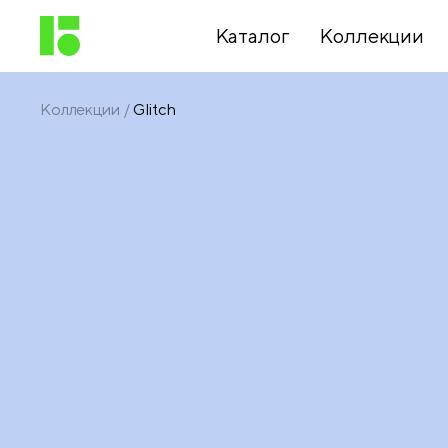
Каталог
Коллекции
Коллекции
Glitch
Письменные
принадлежности
Канцелярские
принадлежности
Папки,
архиваторы
Чертежные