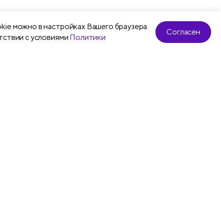
kie можно в настройках Вашего браузера.
Согласен
тствии с условиями
Политики
ики
Рюкзаки