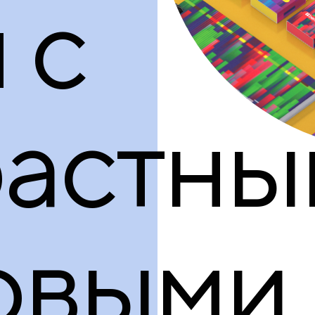
 с
растны
овыми