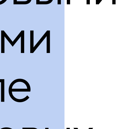
ами
ле