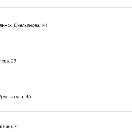
нск, Емельянова, 141
лова, 23
рунзе пр-т, 46
качей, 7Г