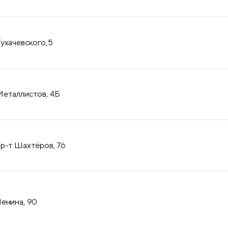
Тухачевского,5
Металлистов, 4Б
пр-т Шахтёров, 76
Ленина, 90