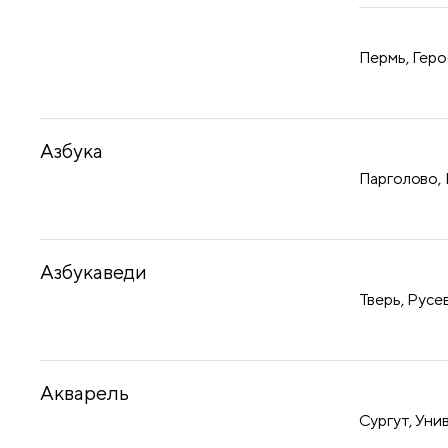
Пермь, Геро
Азбука
Парголово, 
Азбукаведи
Тверь, Русев
Акварель
Сургут, Уни