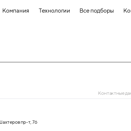
Компания
Технологии
Все подборы
Ко
Хобби и
творчество
Презентационное
оборудование
Контактные да
Школьный
текстиль
ахтеров пр-т, 76
Бумажная