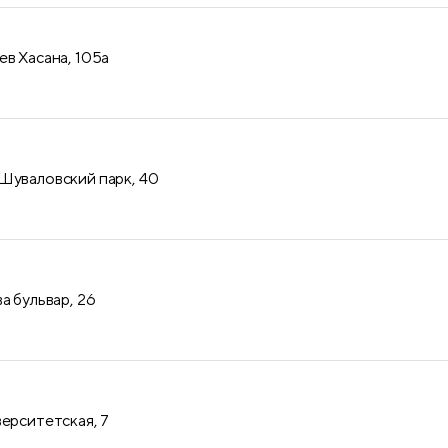
ев Хасана, 105а
Шуваловский парк, 40
а бульвар, 26
верситетская, 7