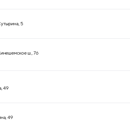
утырина, 5
инешемское ш., 76
, 49
на, 49