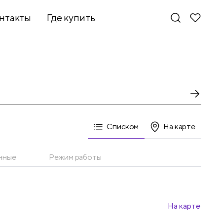
нтакты
Где купить
Списком
На карте
нные
Режим работы
На карте
Новинки