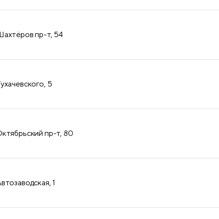
продукция
ахтёров пр-т, 54
ухачевского, 5
ктябрьский пр-т, 80
втозаводская, 1