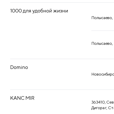
1000 для удобной жизни
Полысаево,
Полысаево,
Domino
Новосибирск
KANC MIR
363410, Сев
Дигора г, Ст