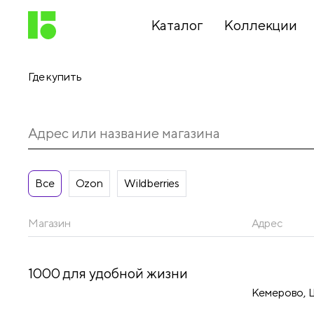
Каталог
Коллекции
Где купить
Письменные
принадлежности
Канцелярские
принадлежности
Все
Ozon
Wildberries
Магазин
Адрес
Папки,
архиваторы
1000 для удобной жизни
Кемерово, Ш
Чертежные