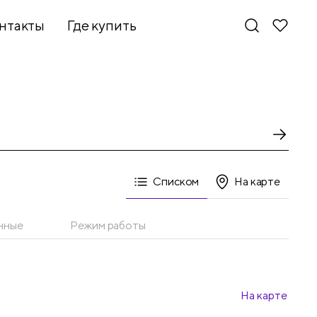
нтакты
Где купить
Списком
На карте
нные
Режим работы
На карте
Новинки