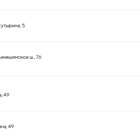
утырина, 5
инешемское ш., 76
, 49
на, 49