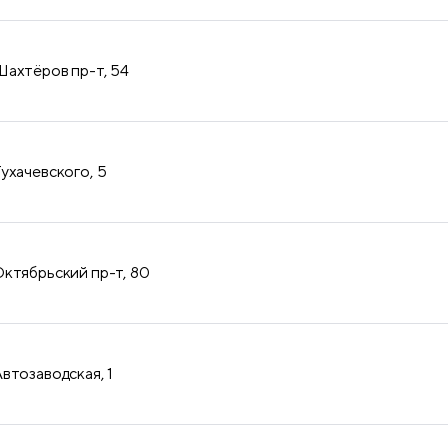
продукция
ахтёров пр-т, 54
ухачевского, 5
ктябрьский пр-т, 80
втозаводская, 1