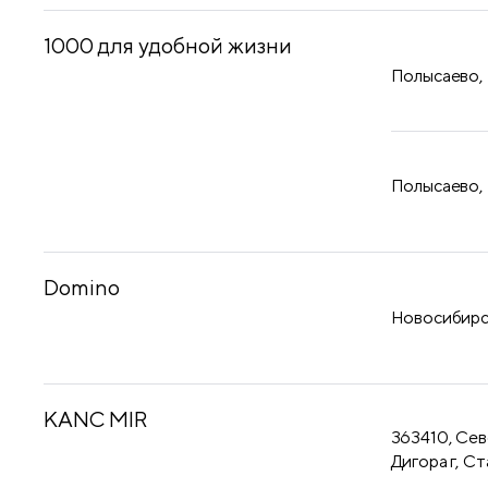
1000 для удобной жизни
Полысаево,
Полысаево,
Domino
Новосибирск
KANC MIR
363410, Сев
Дигора г, Ст