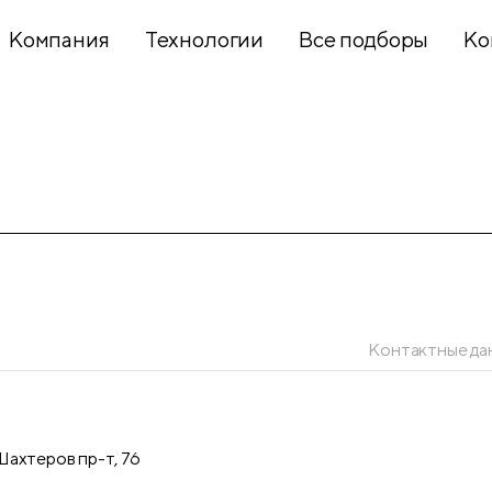
Компания
Технологии
Все подборы
Ко
Хобби и
творчество
Презентационное
оборудование
Контактные да
Школьный
текстиль
ахтеров пр-т, 76
Бумажная