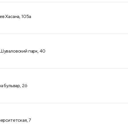
ев Хасана, 105а
Шуваловский парк, 40
а бульвар, 26
верситетская, 7