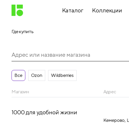
Каталог
Коллекции
Где купить
Письменные
принадлежности
Канцелярские
принадлежности
Все
Ozon
Wildberries
Магазин
Адрес
Папки,
архиваторы
1000 для удобной жизни
Кемерово, Ш
Чертежные