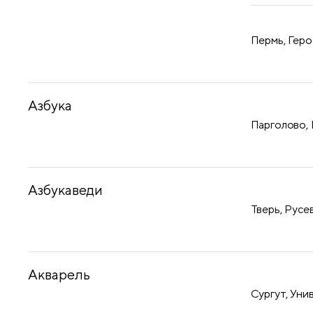
Пермь, Геро
Азбука
Парголово, 
Азбукаведи
Тверь, Русев
Акварель
Сургут, Уни