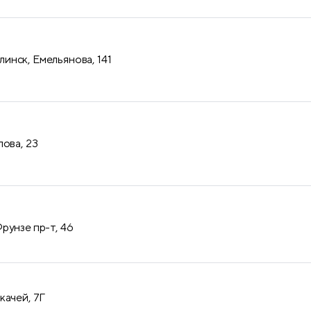
нск, Емельянова, 141
лова, 23
рунзе пр-т, 46
качей, 7Г