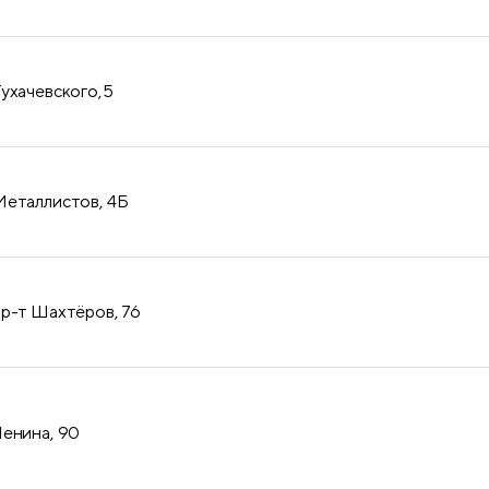
Тухачевского,5
Металлистов, 4Б
пр-т Шахтёров, 76
Ленина, 90