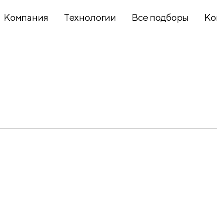
Компания
Технологии
Все подборы
Ко
Хобби и
творчество
Презентационное
оборудование
Школьный
текстиль
Бумажная