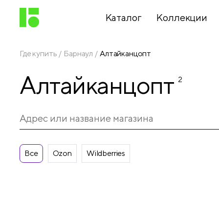
Каталог
Коллекции
Где купить
Барнаул
Алтайканцопт
Письменные
Алтайканцопт
принадлежности
2
Канцелярские
принадлежности
Все
Ozon
Wildberries
Папки,
архиваторы
Чертежные