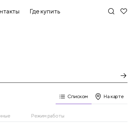
нтакты
Где купить
Списком
На карте
нные
Режим работы
Новинки