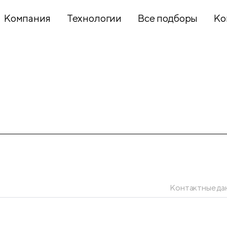
Компания
Технологии
Все подборы
Ко
Хобби и
творчество
Презентационное
оборудование
Школьный
текстиль
Контактные да
Бумажная