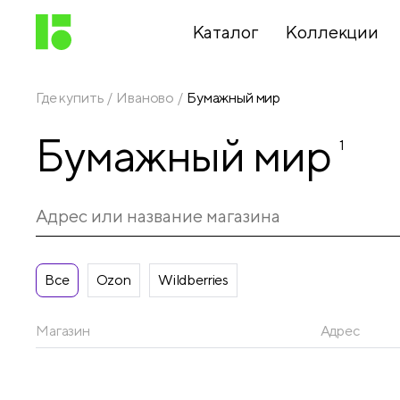
Каталог
Коллекции
Где купить
Иваново
Бумажный мир
Письменные
Бумажный мир
принадлежности
1
Канцелярские
принадлежности
Все
Ozon
Wildberries
Папки,
архиваторы
Магазин
Адрес
Чертежные