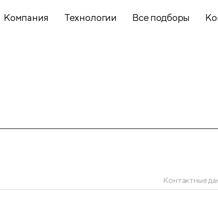
Компания
Технологии
Все подборы
Ко
Хобби и
творчество
Презентационное
оборудование
Школьный
текстиль
Контактные да
Бумажная