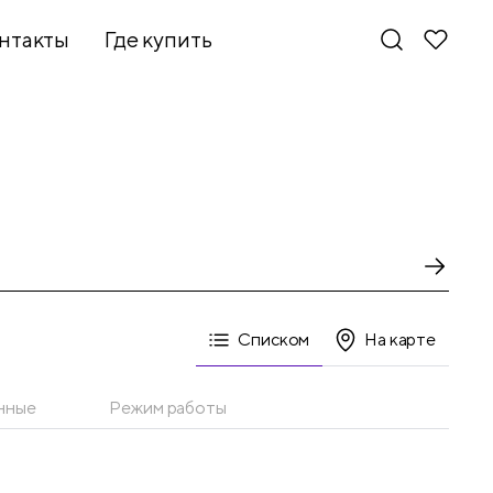
нтакты
Где купить
Списком
На карте
нные
Режим работы
Новинки