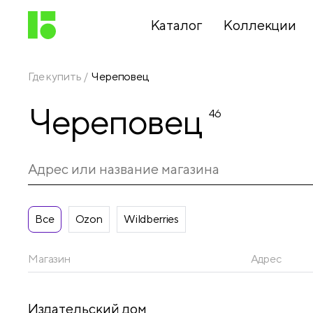
Каталог
Коллекции
Где купить
Череповец
Письменные
Череповец
принадлежности
46
Канцелярские
принадлежности
Все
Ozon
Wildberries
Папки,
архиваторы
Магазин
Адрес
Чертежные
Издательский дом