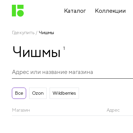
Каталог
Коллекции
Где купить
Чишмы
Письменные
Чишмы
принадлежности
1
Канцелярские
принадлежности
Все
Ozon
Wildberries
Папки,
архиваторы
Магазин
Адрес
Чертежные