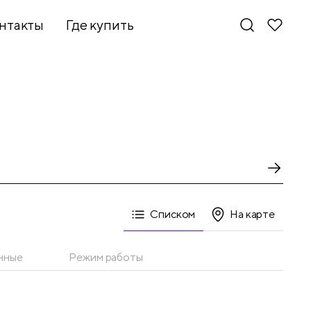
нтакты
Где купить
Списком
На карте
нные
Режим работы
Новинки