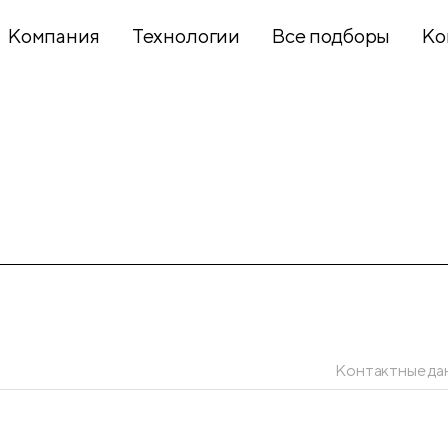
Компания
Технологии
Все подборы
Ко
Хобби и
творчество
Презентационное
оборудование
Школьный
текстиль
Контактные да
Бумажная