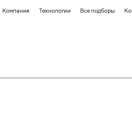
Компания
Технологии
Все подборы
Ко
Хобби и
творчество
Презентационное
оборудование
Школьный
текстиль
Бумажная