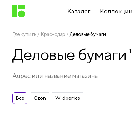
Каталог
Коллекции
Где купить
Краснодар
Деловые бумаги
Письменные
Деловые бумаги
принадлежности
1
Канцелярские
принадлежности
Все
Ozon
Wildberries
Папки,
архиваторы
Чертежные