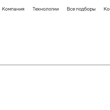
Компания
Технологии
Все подборы
Ко
Хобби и
творчество
Презентационное
оборудование
Школьный
текстиль
Бумажная