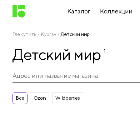
Каталог
Коллекции
Где купить
Курган
Детский мир
Письменные
Детский мир
принадлежности
1
Канцелярские
принадлежности
Все
Ozon
Wildberries
Папки,
архиваторы
Чертежные