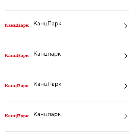
КанцПарк
Канцпарк
КанцПарк
Канцпарк