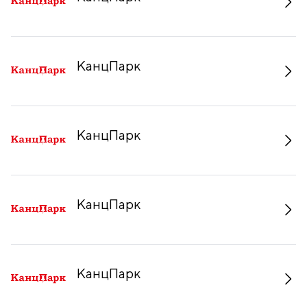
КанцПарк
КанцПарк
КанцПарк
КанцПарк