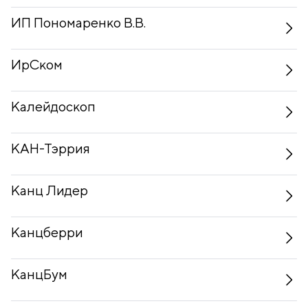
ИП Пономаренко В.В.
ИрСком
Калейдоскоп
КАН-Тэррия
Канц Лидер
Канцберри
КанцБум