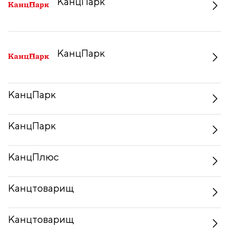
КанцПарк
КанцПарк
КанцПарк
КанцПарк
КанцПлюс
Канцтоварищ
Канцтоварищ