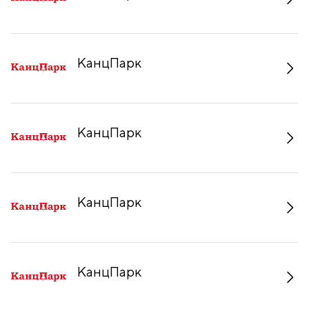
КанцПарк
КанцПарк
КанцПарк
КанцПарк