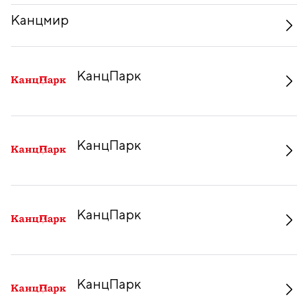
Канцмир
КанцПарк
КанцПарк
КанцПарк
КанцПарк