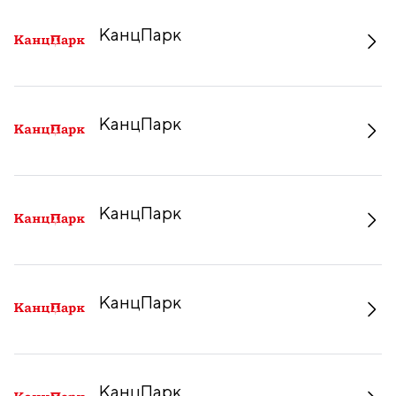
КанцПарк
КанцПарк
КанцПарк
КанцПарк
КанцПарк