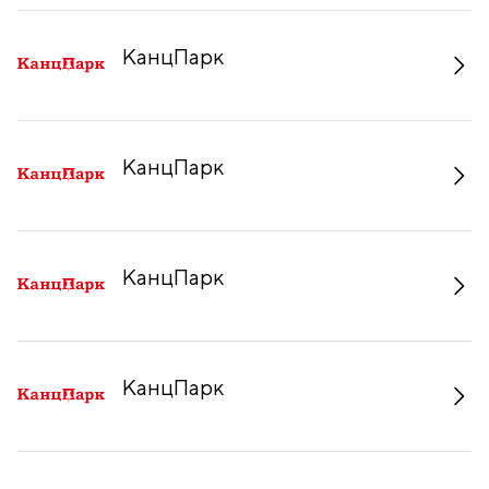
КанцПарк
КанцПарк
КанцПарк
КанцПарк