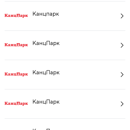
Канцпарк
КанцПарк
КанцПарк
КанцПарк