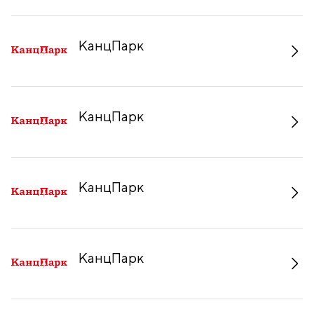
КанцПарк
КанцПарк
КанцПарк
КанцПарк