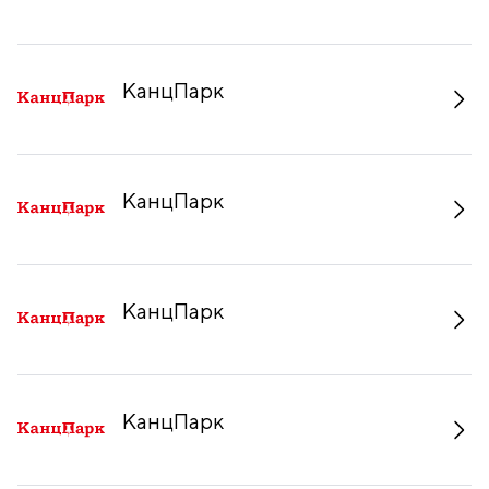
КанцПарк
КанцПарк
КанцПарк
КанцПарк