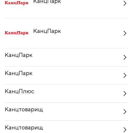
КанцПарк
КанцПарк
КанцПарк
КанцПарк
КанцПлюс
Канцтоварищ
Канцтоварищ