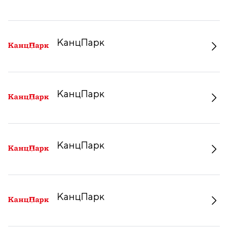
КанцПарк
КанцПарк
КанцПарк
КанцПарк