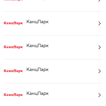
КанцПарк
КанцПарк
КанцПарк
КанцПарк