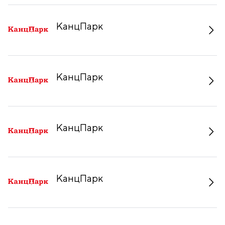
КанцПарк
КанцПарк
КанцПарк
КанцПарк