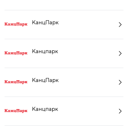
КанцПарк
Канцпарк
КанцПарк
Канцпарк