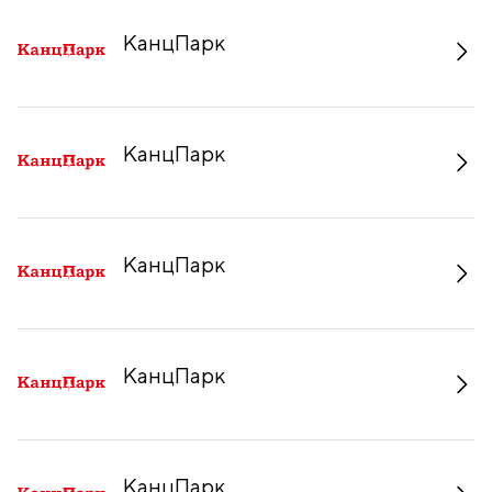
КанцПарк
КанцПарк
КанцПарк
КанцПарк
КанцПарк