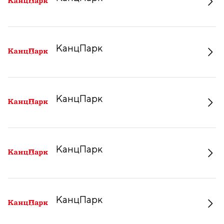
КанцПарк
КанцПарк
КанцПарк
КанцПарк