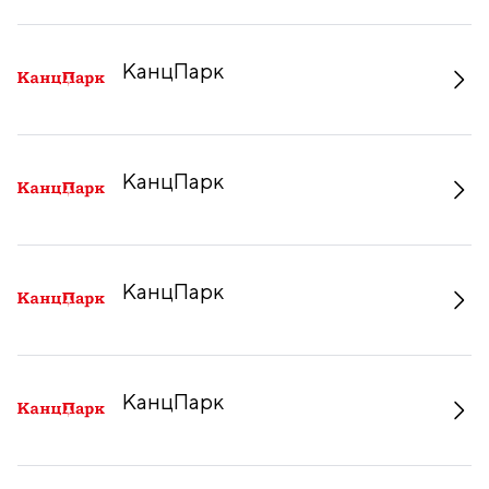
КанцПарк
КанцПарк
КанцПарк
КанцПарк