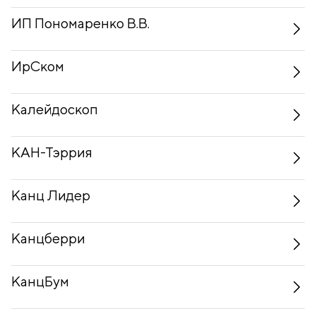
ИП Пономаренко В.В.
ИрСком
Калейдоскоп
КАН-Тэррия
Канц Лидер
Канцберри
КанцБум