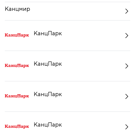
Канцмир
КанцПарк
КанцПарк
КанцПарк
КанцПарк