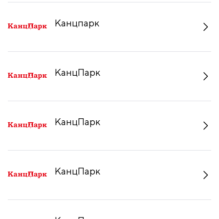
Канцпарк
КанцПарк
КанцПарк
КанцПарк