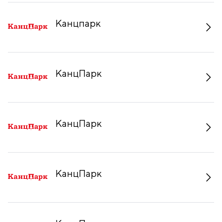
Канцпарк
КанцПарк
КанцПарк
КанцПарк