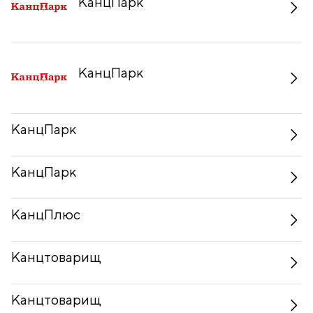
КанцПарк
КанцПарк
КанцПарк
КанцПарк
КанцПлюс
Канцтоварищ
Канцтоварищ