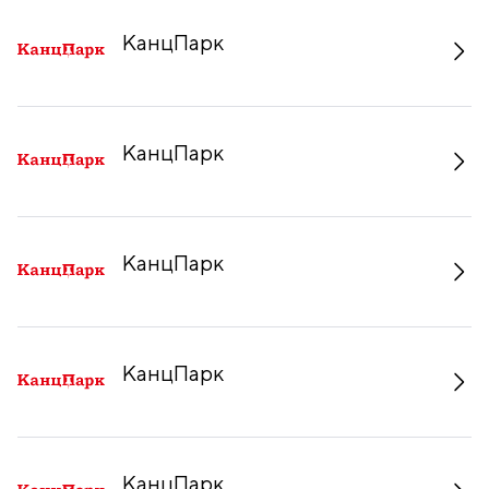
КанцПарк
КанцПарк
КанцПарк
КанцПарк
КанцПарк