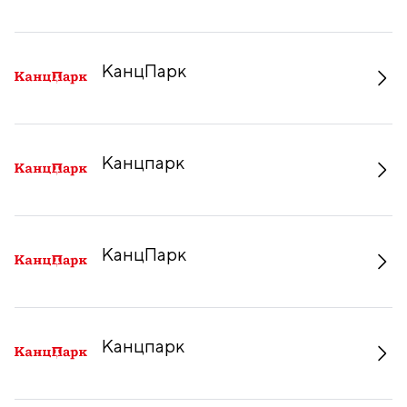
КанцПарк
Канцпарк
КанцПарк
Канцпарк