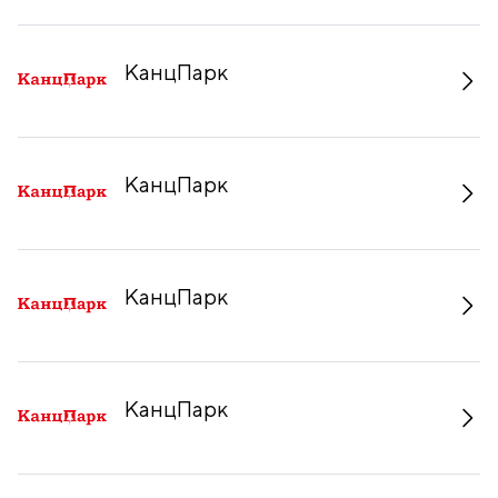
КанцПарк
КанцПарк
КанцПарк
КанцПарк