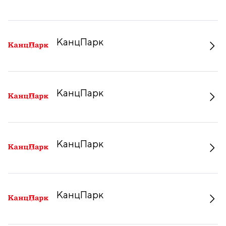
КанцПарк
КанцПарк
КанцПарк
КанцПарк