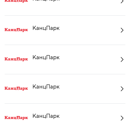
КанцПарк
КанцПарк
КанцПарк
КанцПарк