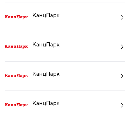
КанцПарк
КанцПарк
КанцПарк
КанцПарк