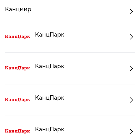
Канцмир
КанцПарк
КанцПарк
КанцПарк
КанцПарк