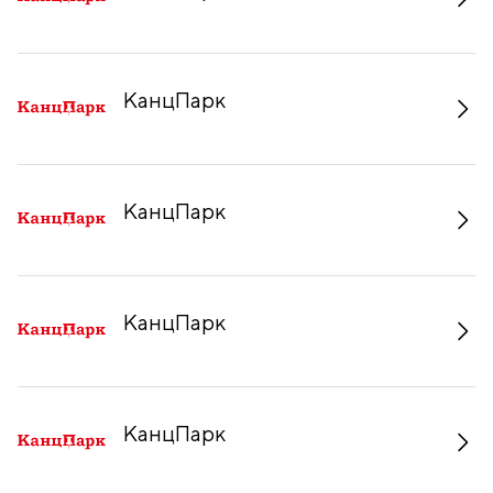
КанцПарк
КанцПарк
КанцПарк
КанцПарк