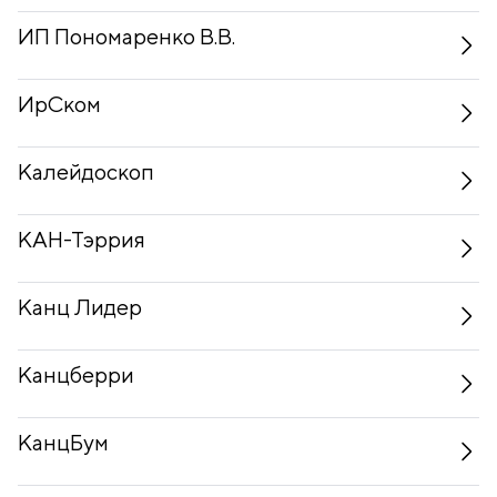
ИП Пономаренко В.В.
ИрСком
Калейдоскоп
КАН-Тэррия
Канц Лидер
Канцберри
КанцБум