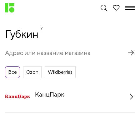
7
Губкин
Все
Ozon
Wildberries
КанцПарк