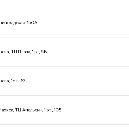
нинградская, 150А
ева, ТЦ Плаза, 1 эт, 5Б
ва, 1 эт., 19
аркса, ТЦ Апельсин, 1 эт., 105