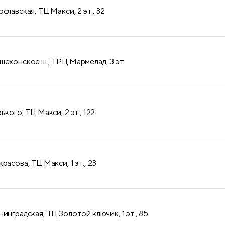
продукция
славская, ТЦ Макси, 2 эт., 32
шехонское ш., ТРЦ Мармелад, 3 эт.
ького, ТЦ Макси, 2 эт., 122
расова, ТЦ Макси, 1 эт., 23
инградская, ТЦ Золотой ключик, 1 эт., 85