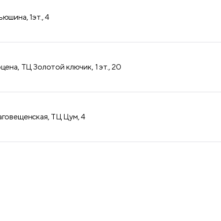
юшина, 1эт., 4
цена, ТЦ Золотой ключик, 1 эт., 20
аговещенская, ТЦ Цум, 4