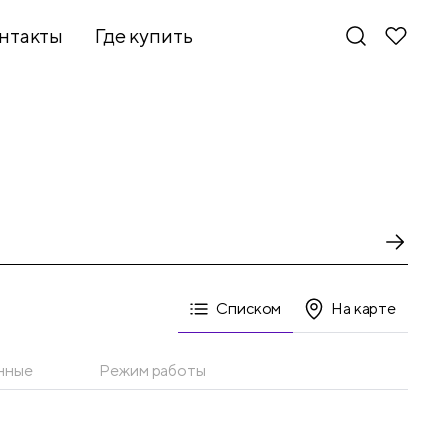
нтакты
Где купить
Списком
На карте
нные
Режим работы
Новинки