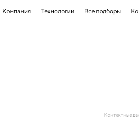
Компания
Технологии
Все подборы
Ко
Хобби и
творчество
Презентационное
оборудование
Школьный
текстиль
Контактные да
Бумажная