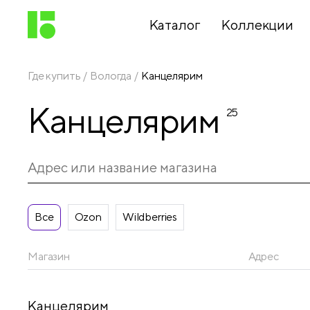
Каталог
Коллекции
Где купить
Вологда
Канцелярим
Письменные
Канцелярим
принадлежности
25
Канцелярские
принадлежности
Все
Ozon
Wildberries
Папки,
архиваторы
Магазин
Адрес
Чертежные
Канцелярим