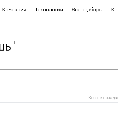
Компания
Технологии
Все подборы
Ко
Хобби и
шь
1
творчество
Презентационное
оборудование
Школьный
текстиль
Контактные да
Бумажная