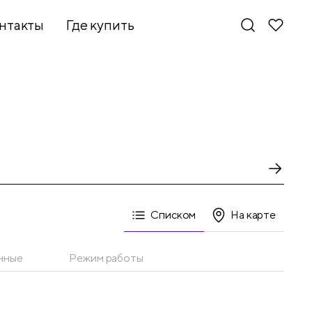
нтакты
Где купить
Списком
На карте
нные
Режим работы
Новинки