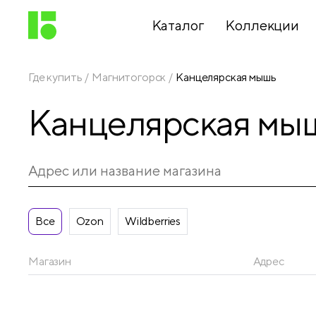
Каталог
Коллекции
Где купить
Магнитогорск
Канцелярская мышь
Письменные
Канцелярская мы
принадлежности
Канцелярские
принадлежности
Все
Ozon
Wildberries
Папки,
архиваторы
Магазин
Адрес
Чертежные