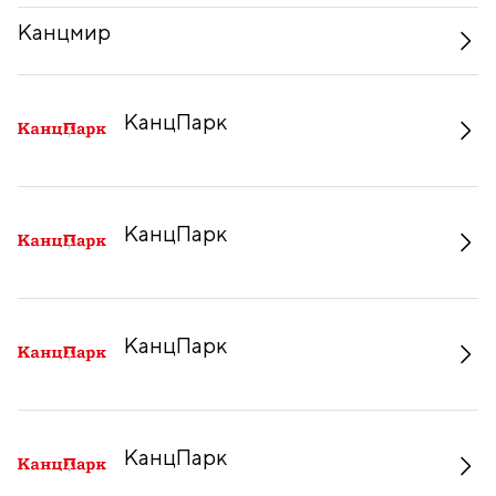
Канцмир
КанцПарк
КанцПарк
КанцПарк
КанцПарк