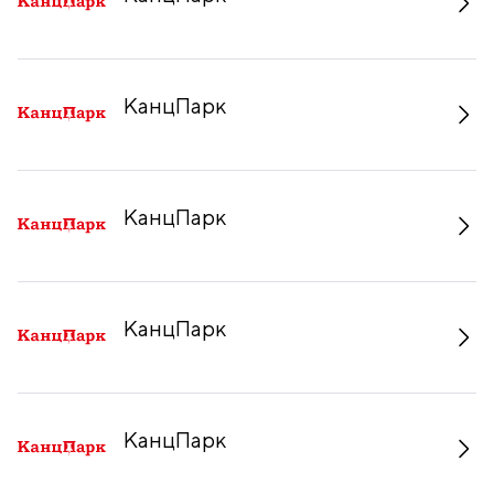
КанцПарк
КанцПарк
КанцПарк
КанцПарк