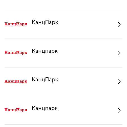
КанцПарк
Канцпарк
КанцПарк
Канцпарк