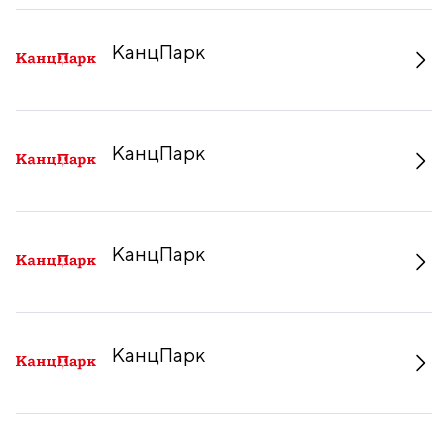
КанцПарк
КанцПарк
КанцПарк
КанцПарк