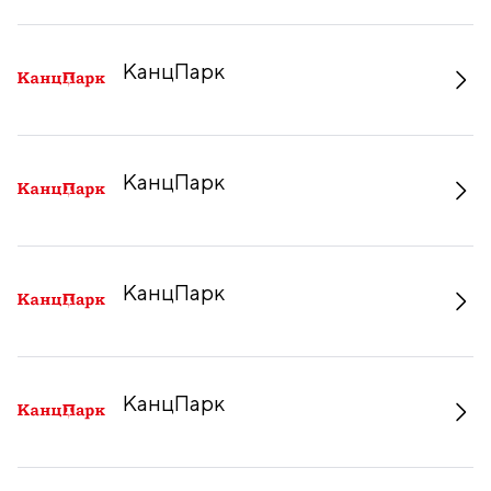
КанцПарк
КанцПарк
КанцПарк
КанцПарк