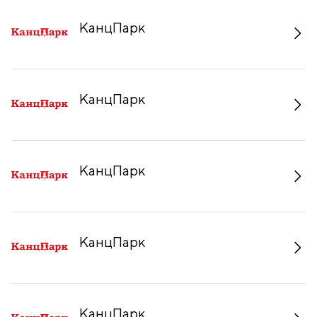
КанцПарк
КанцПарк
КанцПарк
КанцПарк
КанцПарк