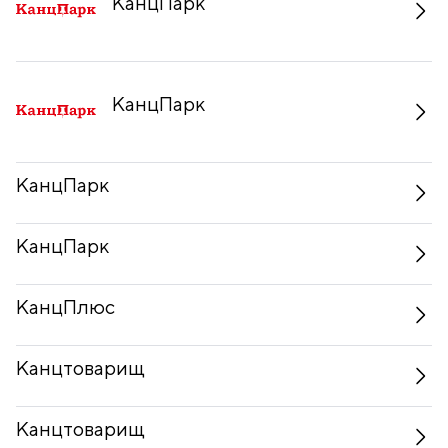
КанцПарк
КанцПарк
КанцПарк
КанцПарк
КанцПлюс
Канцтоварищ
Канцтоварищ