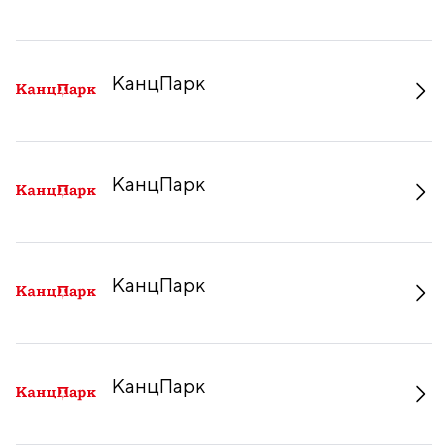
КанцПарк
КанцПарк
КанцПарк
КанцПарк