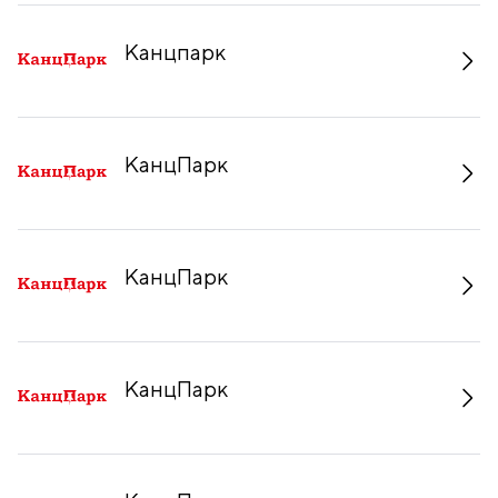
Канцпарк
КанцПарк
КанцПарк
КанцПарк