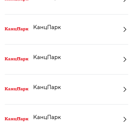
КанцПарк
КанцПарк
КанцПарк
КанцПарк