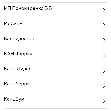
ИП Пономаренко В.В.
ИрСком
Калейдоскоп
КАН-Тэррия
Канц Лидер
Канцберри
КанцБум