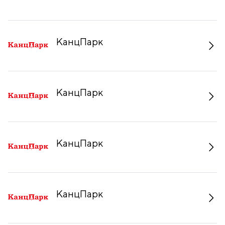
КанцПарк
КанцПарк
КанцПарк
КанцПарк