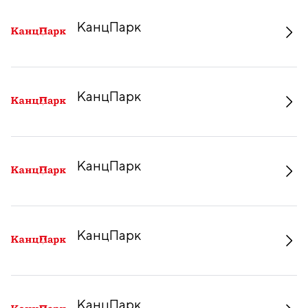
КанцПарк
КанцПарк
КанцПарк
КанцПарк
КанцПарк