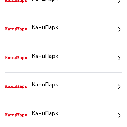
КанцПарк
КанцПарк
КанцПарк
КанцПарк