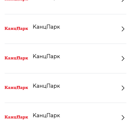
КанцПарк
КанцПарк
КанцПарк
КанцПарк