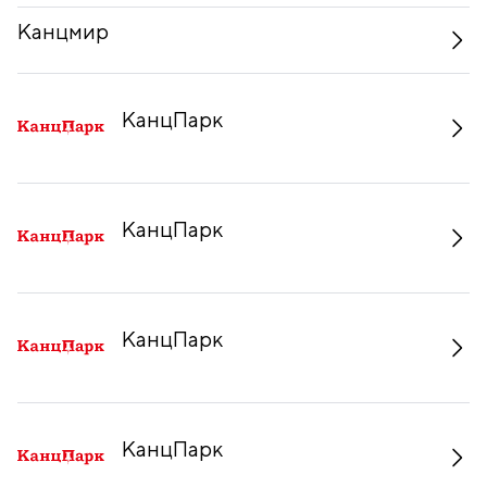
Канцмир
КанцПарк
КанцПарк
КанцПарк
КанцПарк