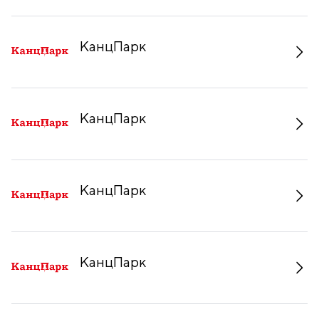
КанцПарк
КанцПарк
КанцПарк
КанцПарк