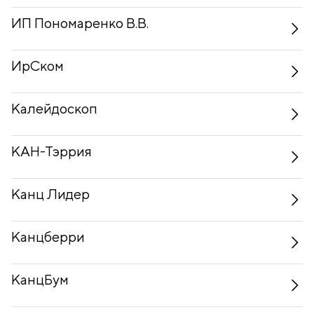
ИП Пономаренко В.В.
ИрСком
Калейдоскоп
КАН-Тэррия
Канц Лидер
Канцберри
КанцБум