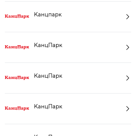
Канцпарк
КанцПарк
КанцПарк
КанцПарк