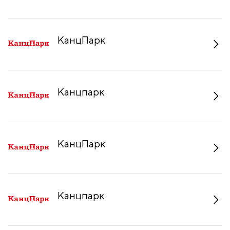
КанцПарк
Канцпарк
КанцПарк
Канцпарк