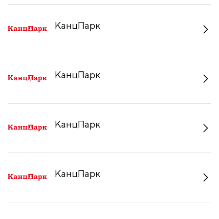
КанцПарк
КанцПарк
КанцПарк
КанцПарк