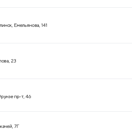
нск, Емельянова, 141
лова, 23
рунзе пр-т, 46
качей, 7Г