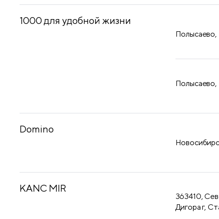
1000 для удобной жизни
Полысаево,
Полысаево,
Domino
Новосибирск
KANC MIR
363410, Сев
Дигора г, Ст