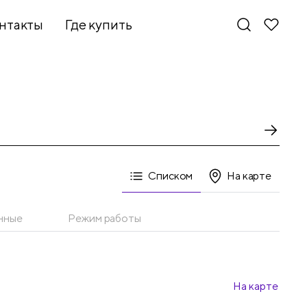
нтакты
Где купить
Списком
На карте
нные
Режим работы
На карте
Новинки