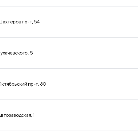
продукция
ахтёров пр-т, 54
ухачевского, 5
ктябрьский пр-т, 80
втозаводская, 1