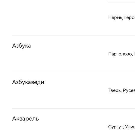
Пермь, Геро
Азбука
Парголово, 
Азбукаведи
Тверь, Русев
Акварель
Сургут, Уни