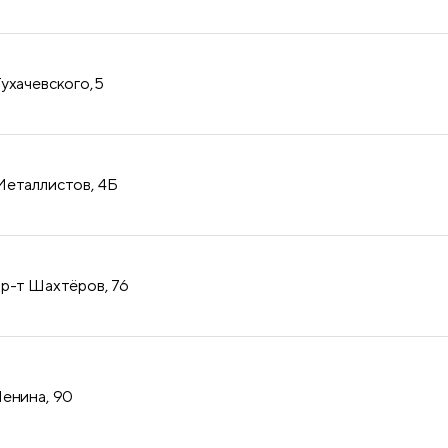
Тухачевского,5
Металлистов, 4Б
пр-т Шахтёров, 76
Ленина, 90