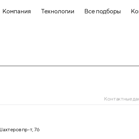
Компания
Технологии
Все подборы
Ко
Хобби и
творчество
Презентационное
оборудование
Контактные да
Школьный
текстиль
ахтеров пр-т, 76
Бумажная