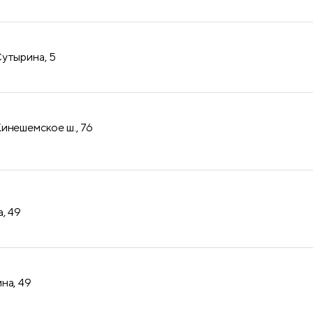
утырина, 5
инешемское ш., 76
, 49
на, 49