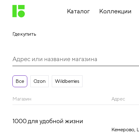
Каталог
Коллекции
Где купить
Письменные
принадлежности
Канцелярские
принадлежности
Все
Ozon
Wildberries
Магазин
Адрес
Папки,
архиваторы
1000 для удобной жизни
Кемерово, Ш
Чертежные