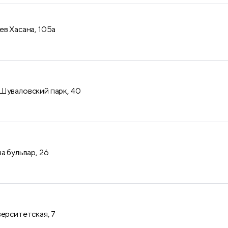
ев Хасана, 105а
Шуваловский парк, 40
а бульвар, 26
верситетская, 7