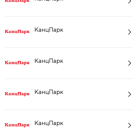
КанцПарк
КанцПарк
КанцПарк
КанцПарк