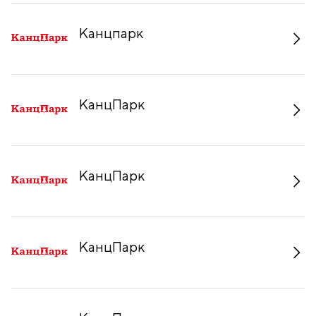
Канцпарк
КанцПарк
КанцПарк
КанцПарк