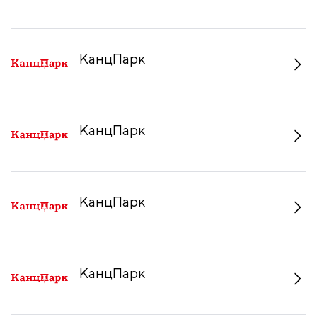
КанцПарк
КанцПарк
КанцПарк
КанцПарк