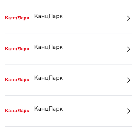
КанцПарк
КанцПарк
КанцПарк
КанцПарк