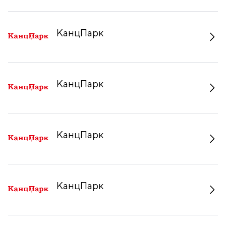
КанцПарк
КанцПарк
КанцПарк
КанцПарк