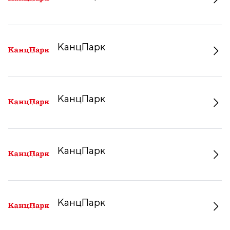
КанцПарк
КанцПарк
КанцПарк
КанцПарк