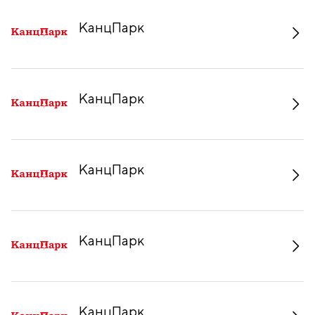
КанцПарк
КанцПарк
КанцПарк
КанцПарк
КанцПарк