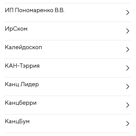
ИП Пономаренко В.В.
ИрСком
Калейдоскоп
КАН-Тэррия
Канц Лидер
Канцберри
КанцБум