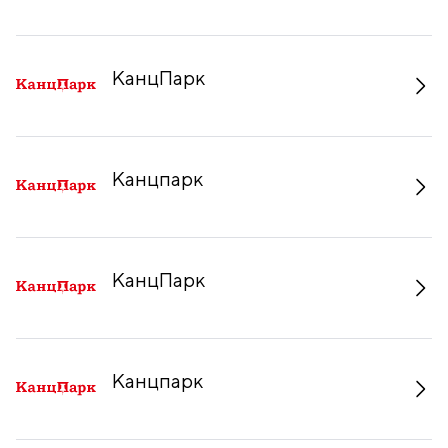
КанцПарк
Канцпарк
КанцПарк
Канцпарк