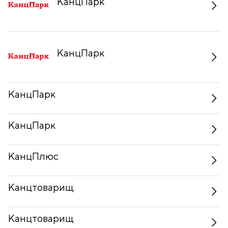
КанцПарк
КанцПарк
КанцПарк
КанцПарк
КанцПлюс
Канцтоварищ
Канцтоварищ