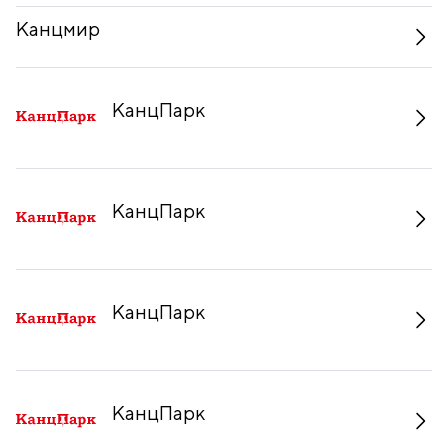
Канцмир
КанцПарк
КанцПарк
КанцПарк
КанцПарк