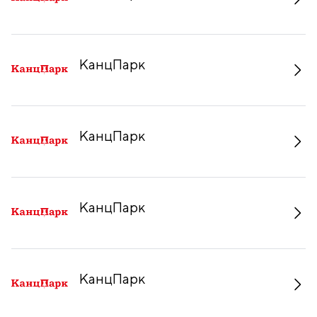
КанцПарк
КанцПарк
КанцПарк
КанцПарк