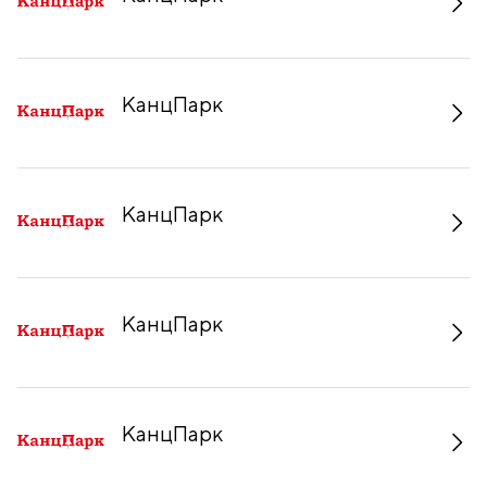
КанцПарк
КанцПарк
КанцПарк
КанцПарк