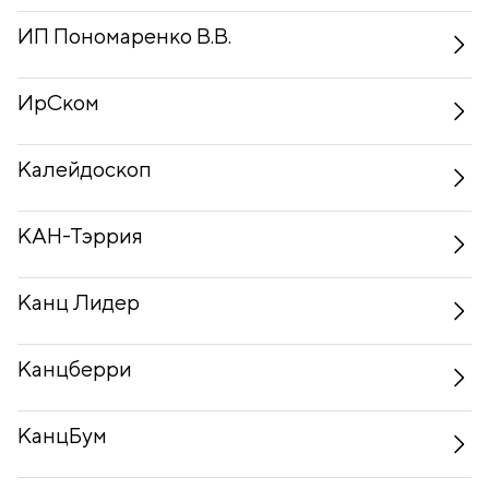
ИП Пономаренко В.В.
ИрСком
Калейдоскоп
КАН-Тэррия
Канц Лидер
Канцберри
КанцБум