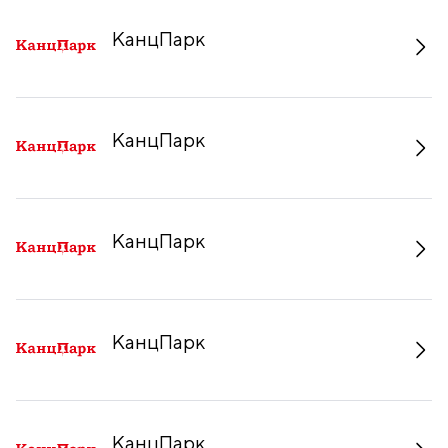
КанцПарк
КанцПарк
КанцПарк
КанцПарк
КанцПарк