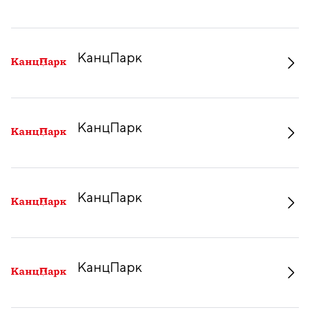
КанцПарк
КанцПарк
КанцПарк
КанцПарк