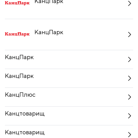
КанцПарк
КанцПарк
КанцПарк
КанцПарк
КанцПлюс
Канцтоварищ
Канцтоварищ