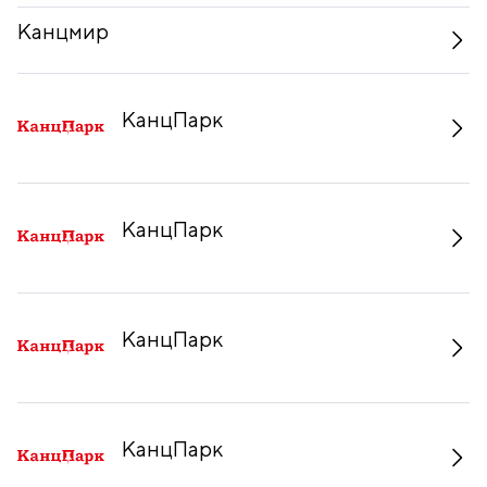
Канцмир
КанцПарк
КанцПарк
КанцПарк
КанцПарк