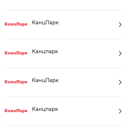
КанцПарк
Канцпарк
КанцПарк
Канцпарк