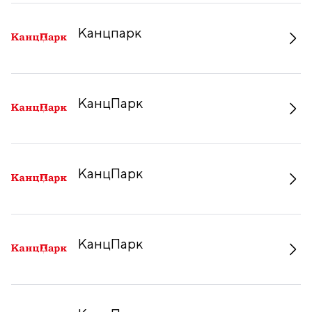
Канцпарк
КанцПарк
КанцПарк
КанцПарк