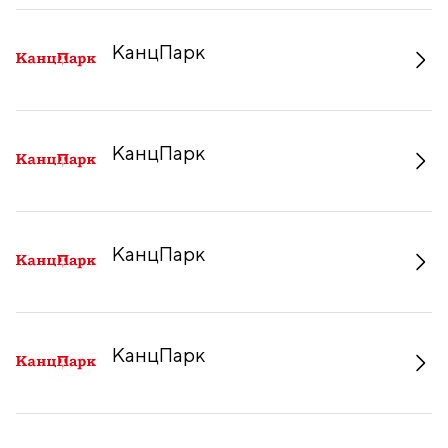
КанцПарк
КанцПарк
КанцПарк
КанцПарк