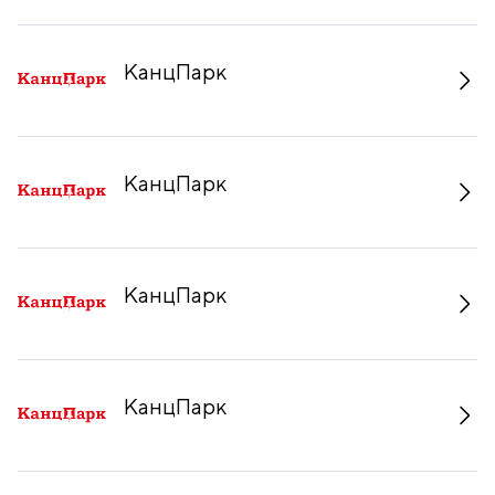
КанцПарк
КанцПарк
КанцПарк
КанцПарк