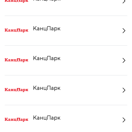
КанцПарк
КанцПарк
КанцПарк
КанцПарк