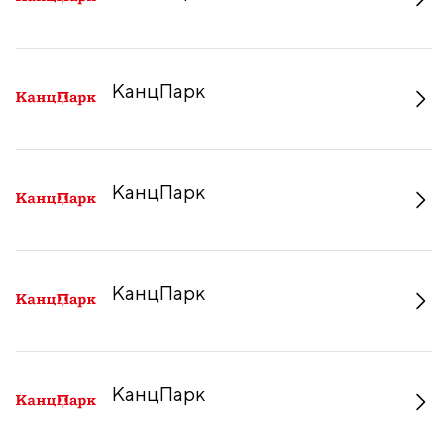
КанцПарк
КанцПарк
КанцПарк
КанцПарк