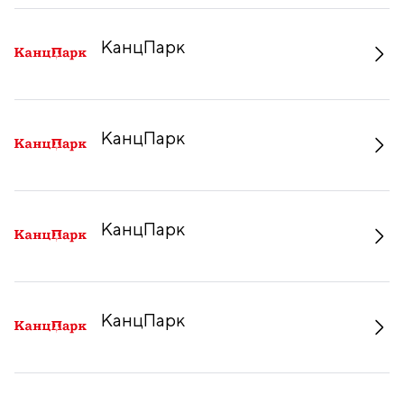
КанцПарк
КанцПарк
КанцПарк
КанцПарк