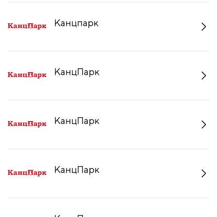
Канцпарк
КанцПарк
КанцПарк
КанцПарк