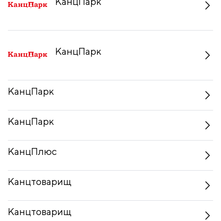
КанцПарк
КанцПарк
КанцПарк
КанцПарк
КанцПлюс
Канцтоварищ
Канцтоварищ