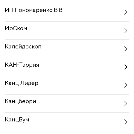
ИП Пономаренко В.В.
ИрСком
Калейдоскоп
КАН-Тэррия
Канц Лидер
Канцберри
КанцБум