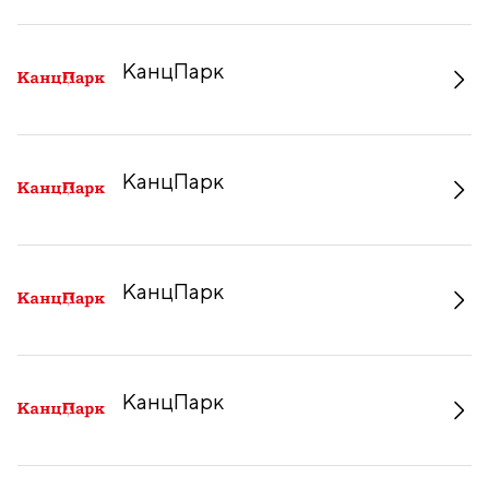
КанцПарк
КанцПарк
КанцПарк
КанцПарк