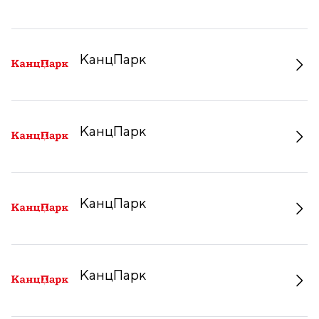
КанцПарк
КанцПарк
КанцПарк
КанцПарк