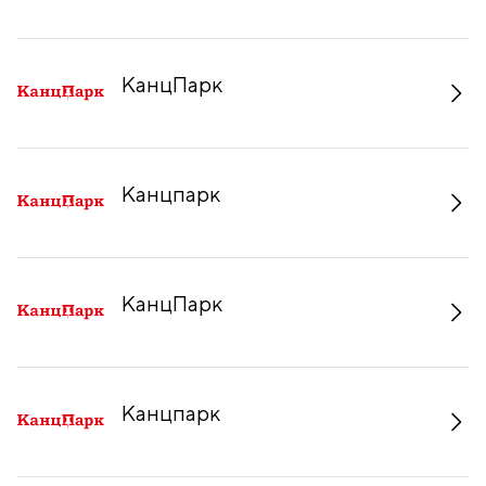
КанцПарк
Канцпарк
КанцПарк
Канцпарк