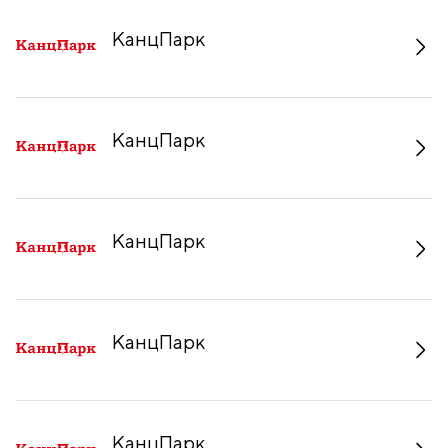
КанцПарк
КанцПарк
КанцПарк
КанцПарк
КанцПарк