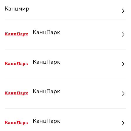
Канцмир
КанцПарк
КанцПарк
КанцПарк
КанцПарк