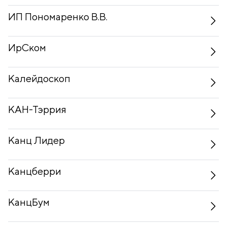
ИП Пономаренко В.В.
ИрСком
Калейдоскоп
КАН-Тэррия
Канц Лидер
Канцберри
КанцБум