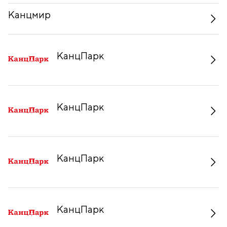
Канцмир
КанцПарк
КанцПарк
КанцПарк
КанцПарк