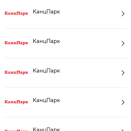
КанцПарк
КанцПарк
КанцПарк
КанцПарк
КанцПарк