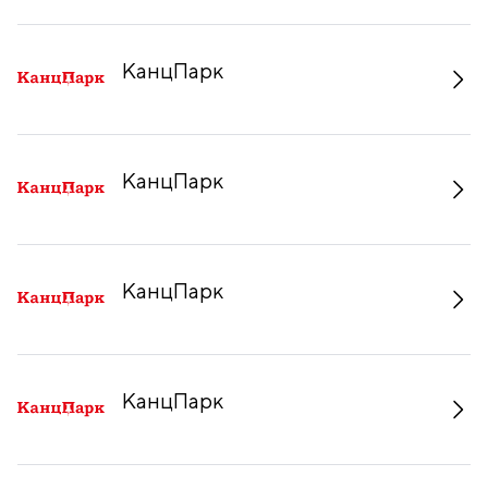
КанцПарк
КанцПарк
КанцПарк
КанцПарк