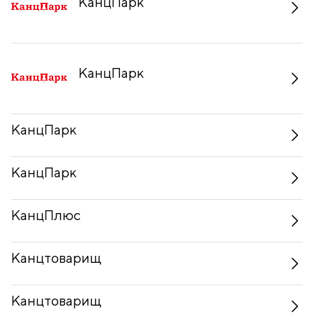
КанцПарк
КанцПарк
КанцПарк
КанцПарк
КанцПлюс
Канцтоварищ
Канцтоварищ