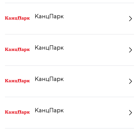
КанцПарк
КанцПарк
КанцПарк
КанцПарк