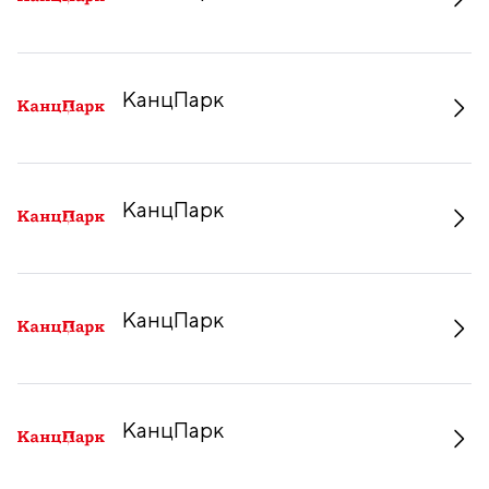
КанцПарк
КанцПарк
КанцПарк
КанцПарк