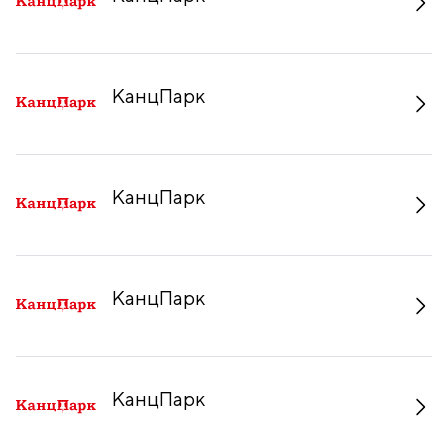
КанцПарк
КанцПарк
КанцПарк
КанцПарк