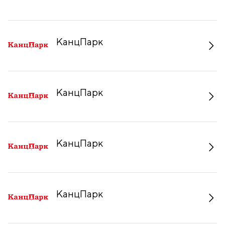
КанцПарк
КанцПарк
КанцПарк
КанцПарк