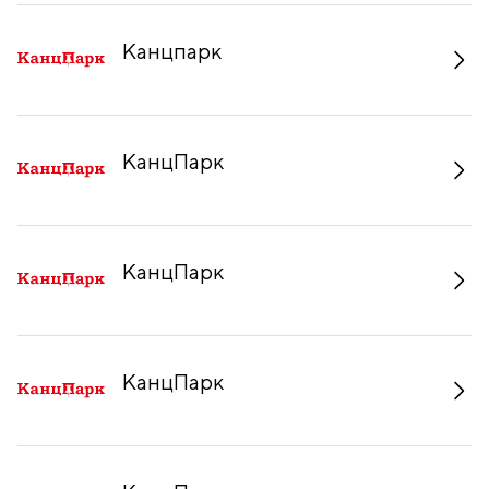
Канцпарк
КанцПарк
КанцПарк
КанцПарк