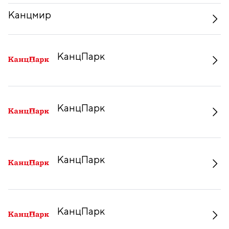
Канцмир
КанцПарк
КанцПарк
КанцПарк
КанцПарк