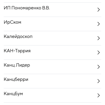
ИП Пономаренко В.В.
ИрСком
Калейдоскоп
КАН-Тэррия
Канц Лидер
Канцберри
КанцБум