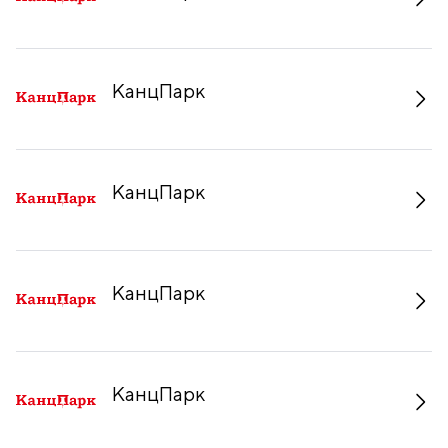
КанцПарк
КанцПарк
КанцПарк
КанцПарк