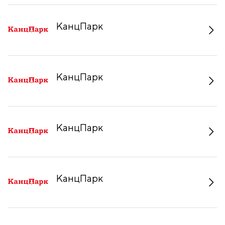
КанцПарк
КанцПарк
КанцПарк
КанцПарк