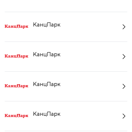
КанцПарк
КанцПарк
КанцПарк
КанцПарк