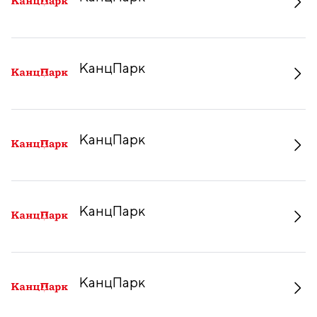
КанцПарк
КанцПарк
КанцПарк
КанцПарк