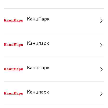
КанцПарк
Канцпарк
КанцПарк
Канцпарк