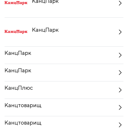
КанцПарк
КанцПарк
КанцПарк
КанцПарк
КанцПлюс
Канцтоварищ
Канцтоварищ