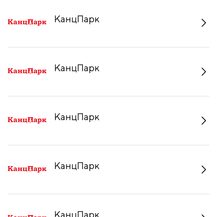
КанцПарк
КанцПарк
КанцПарк
КанцПарк
КанцПарк