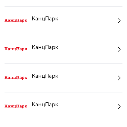
КанцПарк
КанцПарк
КанцПарк
КанцПарк