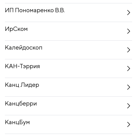
ИП Пономаренко В.В.
ИрСком
Калейдоскоп
КАН-Тэррия
Канц Лидер
Канцберри
КанцБум