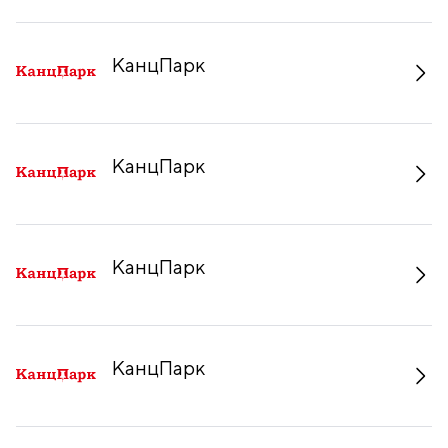
КанцПарк
КанцПарк
КанцПарк
КанцПарк