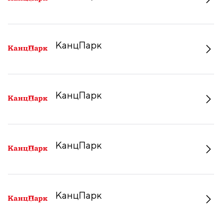
КанцПарк
КанцПарк
КанцПарк
КанцПарк