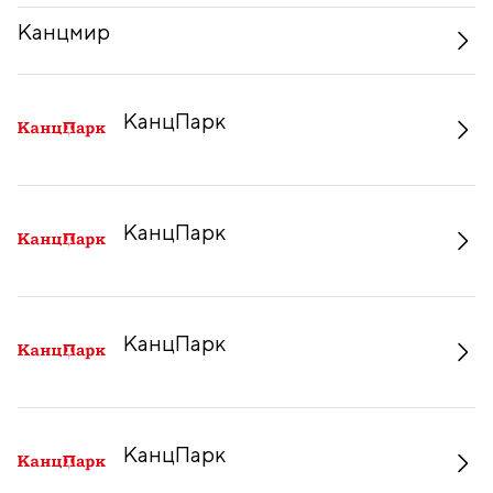
Канцмир
КанцПарк
КанцПарк
КанцПарк
КанцПарк