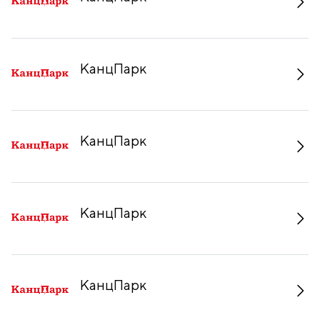
КанцПарк
КанцПарк
КанцПарк
КанцПарк