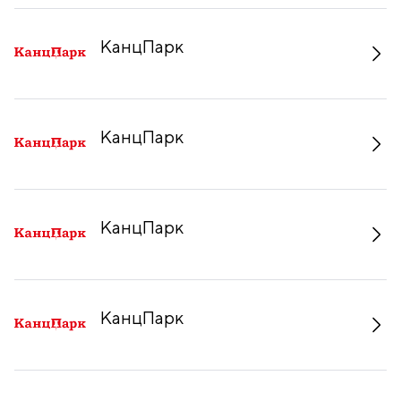
КанцПарк
КанцПарк
КанцПарк
КанцПарк