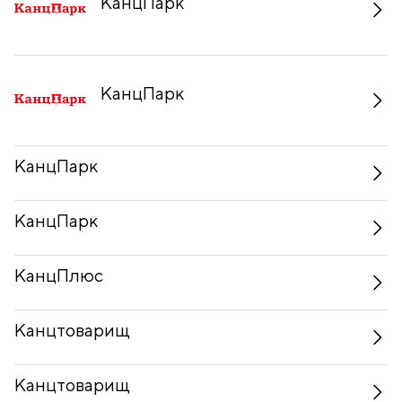
КанцПарк
КанцПарк
КанцПарк
КанцПарк
КанцПлюс
Канцтоварищ
Канцтоварищ