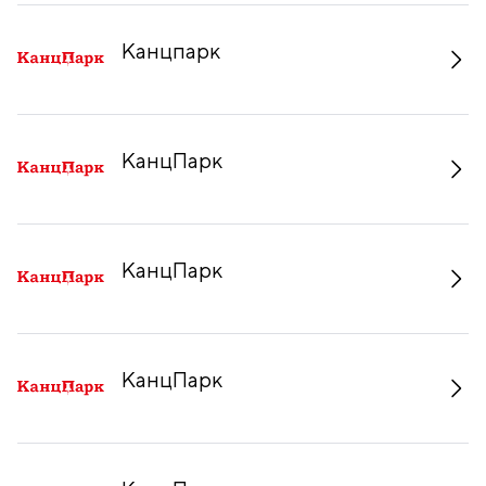
Канцпарк
КанцПарк
КанцПарк
КанцПарк