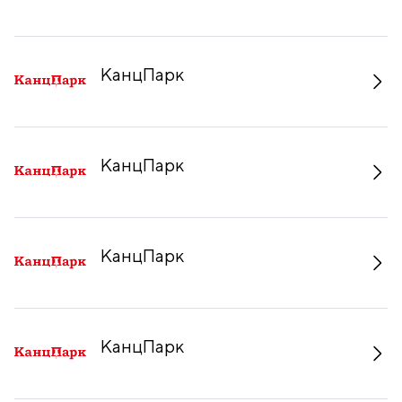
КанцПарк
КанцПарк
КанцПарк
КанцПарк