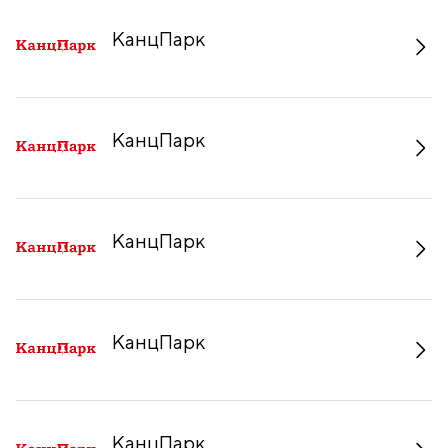
КанцПарк
КанцПарк
КанцПарк
КанцПарк
КанцПарк