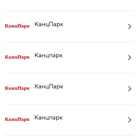
КанцПарк
Канцпарк
КанцПарк
Канцпарк