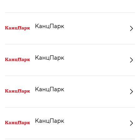
КанцПарк
КанцПарк
КанцПарк
КанцПарк