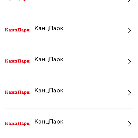
КанцПарк
КанцПарк
КанцПарк
КанцПарк