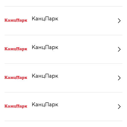
КанцПарк
КанцПарк
КанцПарк
КанцПарк