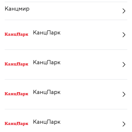
Канцмир
КанцПарк
КанцПарк
КанцПарк
КанцПарк