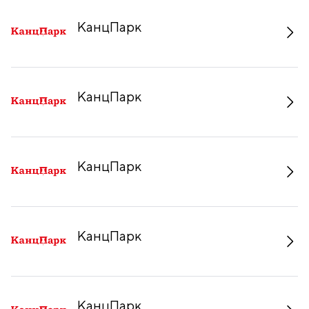
КанцПарк
КанцПарк
КанцПарк
КанцПарк
КанцПарк