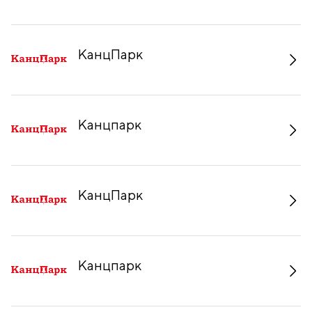
КанцПарк
Канцпарк
КанцПарк
Канцпарк