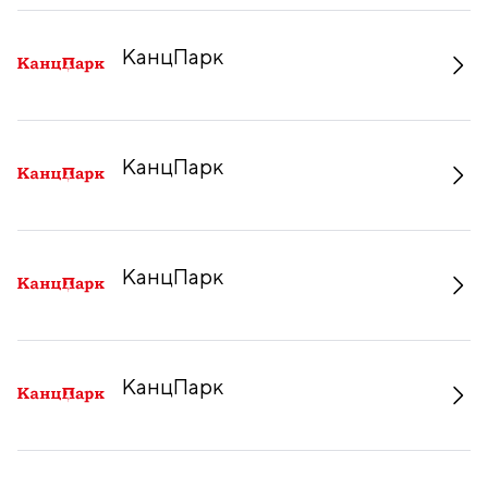
КанцПарк
КанцПарк
КанцПарк
КанцПарк