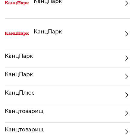
КанцПарк
КанцПарк
КанцПарк
КанцПарк
КанцПлюс
Канцтоварищ
Канцтоварищ