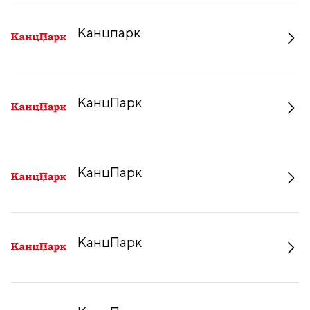
Канцпарк
КанцПарк
КанцПарк
КанцПарк