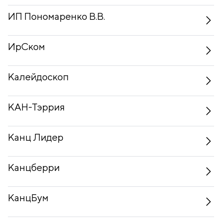
ИП Пономаренко В.В.
ИрСком
Калейдоскоп
КАН-Тэррия
Канц Лидер
Канцберри
КанцБум