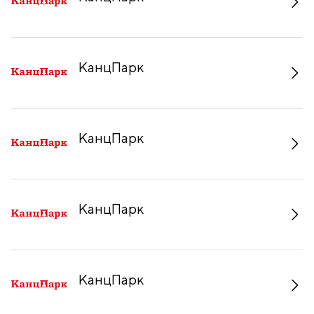
КанцПарк
КанцПарк
КанцПарк
КанцПарк