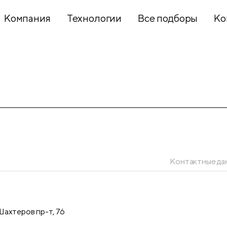
Компания
Технологии
Все подборы
Ко
Хобби и
творчество
Презентационное
оборудование
Контактные да
Школьный
текстиль
ахтеров пр-т, 76
Бумажная