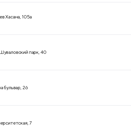
ев Хасана, 105а
Шуваловский парк, 40
а бульвар, 26
верситетская, 7