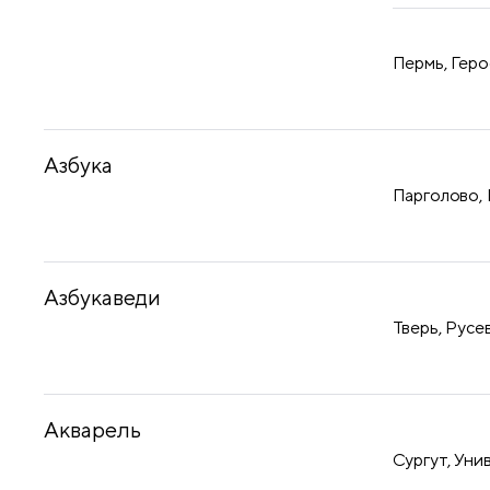
Пермь, Геро
Азбука
Парголово, 
Азбукаведи
Тверь, Русев
Акварель
Сургут, Уни