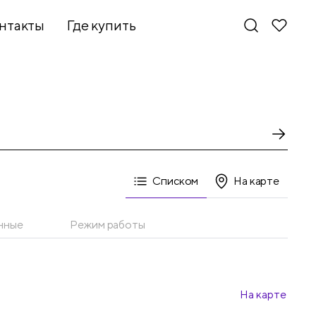
нтакты
Где купить
Списком
На карте
нные
Режим работы
На карте
Новинки