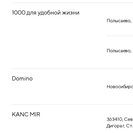
1000 для удобной жизни
Полысаево,
Полысаево,
Domino
Новосибирск
KANC MIR
363410, Сев
Дигора г, Ст