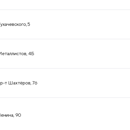
Тухачевского,5
Металлистов, 4Б
пр-т Шахтёров, 76
Ленина, 90