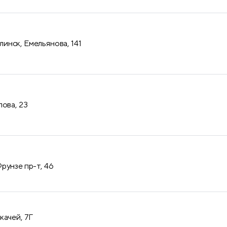
нск, Емельянова, 141
лова, 23
рунзе пр-т, 46
качей, 7Г