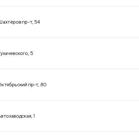
продукция
ахтёров пр-т, 54
ухачевского, 5
ктябрьский пр-т, 80
втозаводская, 1