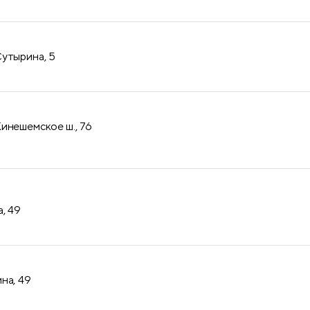
утырина, 5
инешемское ш., 76
, 49
на, 49