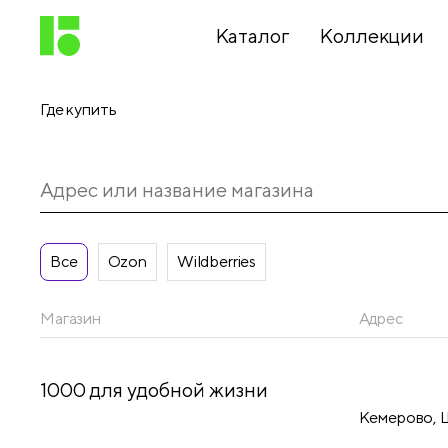
Каталог
Коллекции
Где купить
Письменные
принадлежности
Канцелярские
принадлежности
Все
Ozon
Wildberries
Магазин
Адрес
Папки,
архиваторы
1000 для удобной жизни
Кемерово, Ш
Чертежные