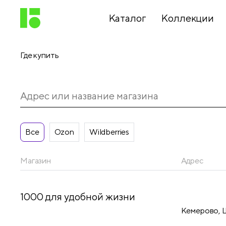
Каталог
Коллекции
Где купить
Письменные
принадлежности
Канцелярские
принадлежности
Все
Ozon
Wildberries
Магазин
Адрес
Папки,
архиваторы
1000 для удобной жизни
Кемерово, Ш
Чертежные