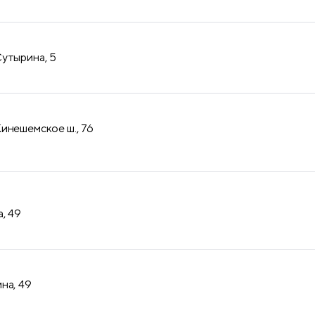
утырина, 5
инешемское ш., 76
, 49
на, 49