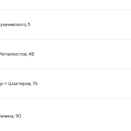
Тухачевского,5
Металлистов, 4Б
пр-т Шахтёров, 76
Ленина, 90