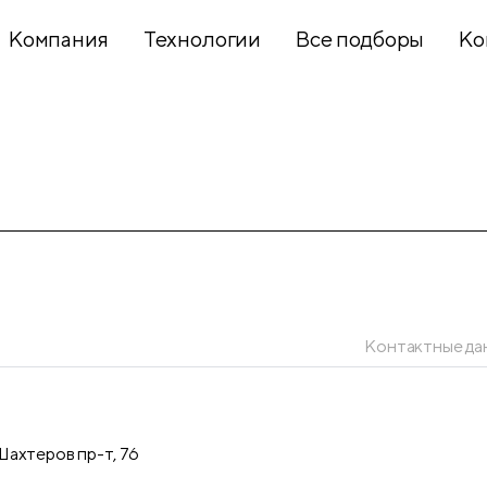
Компания
Технологии
Все подборы
Ко
Хобби и
творчество
Презентационное
оборудование
Контактные да
Школьный
текстиль
ахтеров пр-т, 76
Бумажная