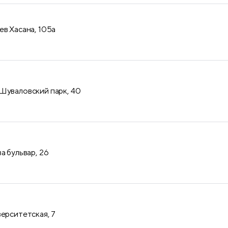
ев Хасана, 105а
Шуваловский парк, 40
а бульвар, 26
верситетская, 7