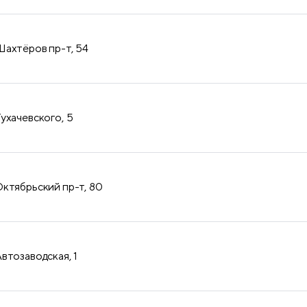
продукция
ахтёров пр-т, 54
ухачевского, 5
ктябрьский пр-т, 80
втозаводская, 1