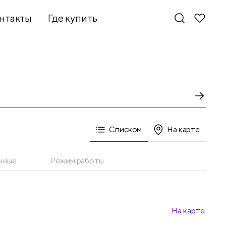
нтакты
Где купить
Списком
На карте
нные
Режим работы
На карте
Новинки