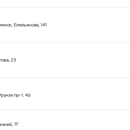
нск, Емельянова, 141
лова, 23
рунзе пр-т, 46
качей, 7Г