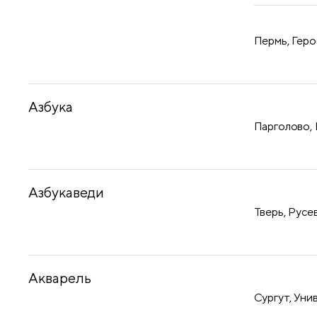
Пермь, Геро
Азбука
Парголово, 
Азбукаведи
Тверь, Русев
Акварель
Сургут, Уни