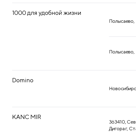
1000 для удобной жизни
Полысаево,
Полысаево,
Domino
Новосибирск
KANC MIR
363410, Сев
Дигора г, Ст