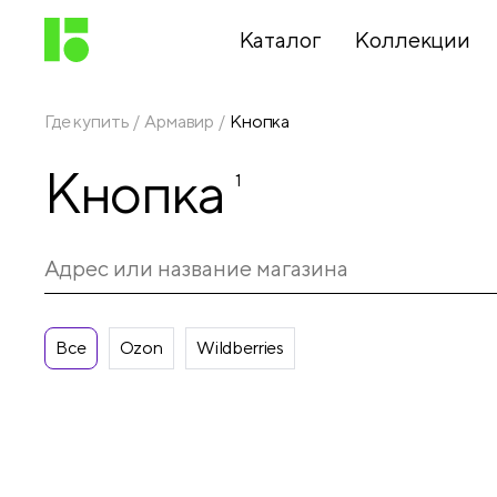
Каталог
Коллекции
Где купить
Армавир
Кнопка
Письменные
Кнопка
принадлежности
1
Канцелярские
принадлежности
Все
Ozon
Wildberries
Папки,
архиваторы
Чертежные