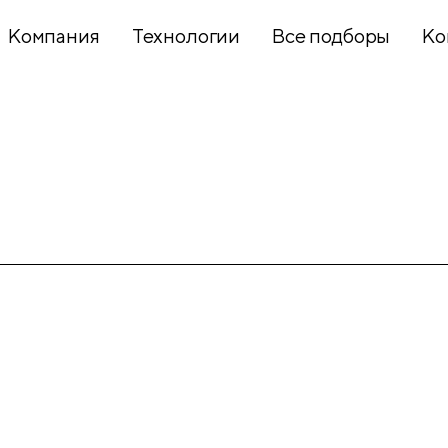
Компания
Технологии
Все подборы
Ко
Хобби и
творчество
Презентационное
оборудование
Школьный
текстиль
Бумажная