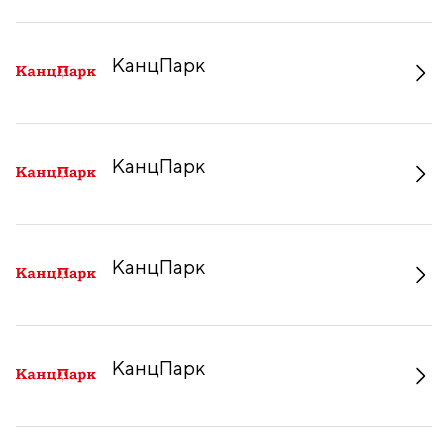
КанцПарк
КанцПарк
КанцПарк
КанцПарк