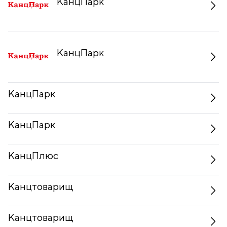
КанцПарк
КанцПарк
КанцПарк
КанцПарк
КанцПлюс
Канцтоварищ
Канцтоварищ