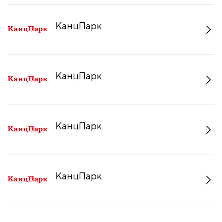
КанцПарк
КанцПарк
КанцПарк
КанцПарк