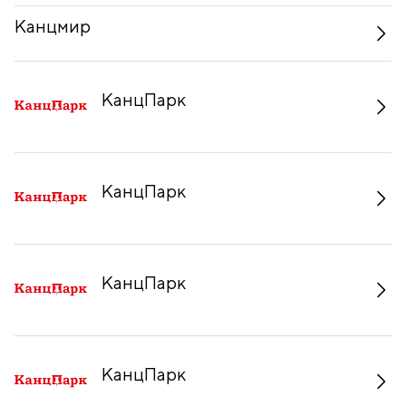
Канцмир
КанцПарк
КанцПарк
КанцПарк
КанцПарк