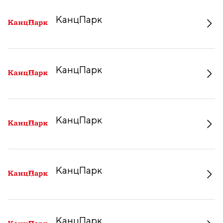
КанцПарк
КанцПарк
КанцПарк
КанцПарк
КанцПарк