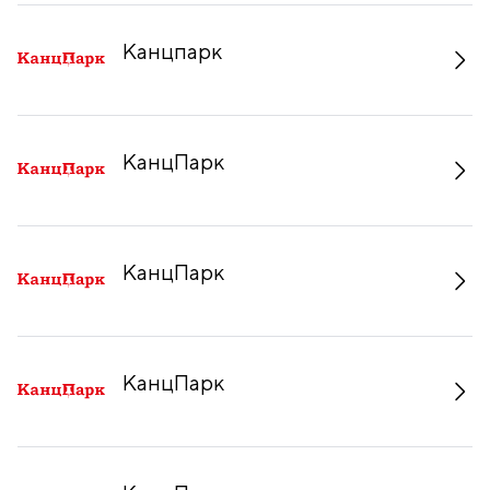
Канцпарк
КанцПарк
КанцПарк
КанцПарк