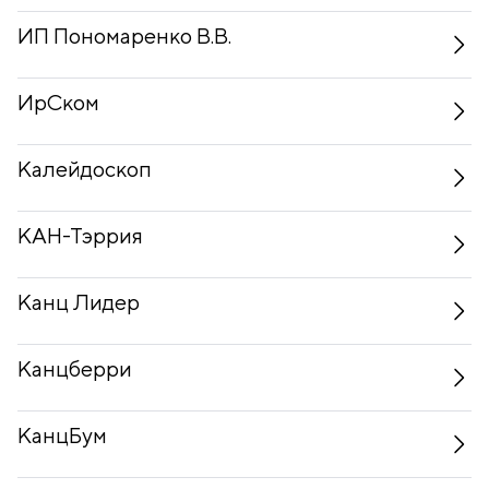
ИП Пономаренко В.В.
ИрСком
Калейдоскоп
КАН-Тэррия
Канц Лидер
Канцберри
КанцБум