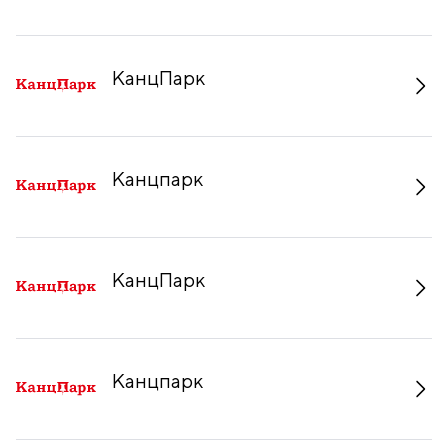
КанцПарк
Канцпарк
КанцПарк
Канцпарк