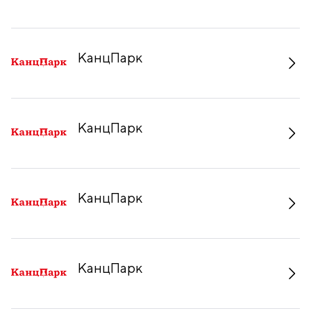
КанцПарк
КанцПарк
КанцПарк
КанцПарк