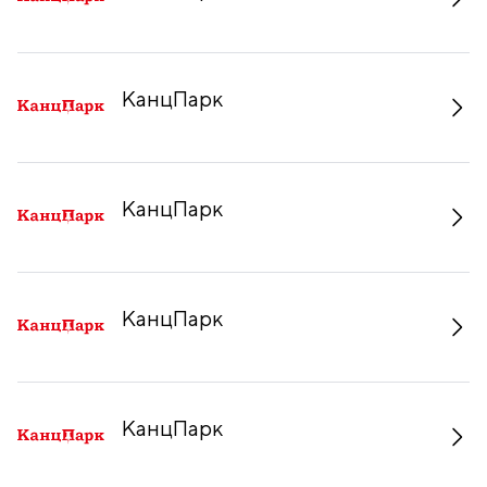
КанцПарк
КанцПарк
КанцПарк
КанцПарк