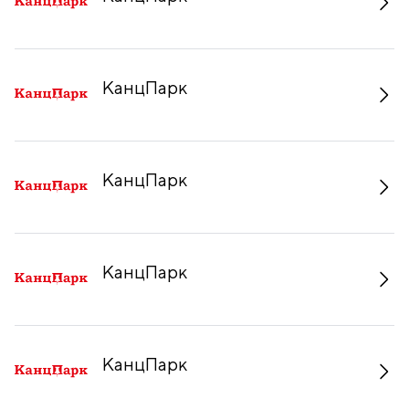
КанцПарк
КанцПарк
КанцПарк
КанцПарк