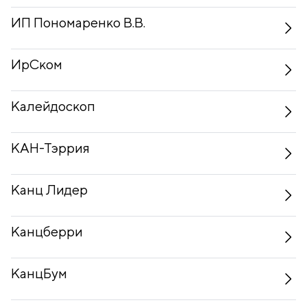
ИП Пономаренко В.В.
ИрСком
Калейдоскоп
КАН-Тэррия
Канц Лидер
Канцберри
КанцБум