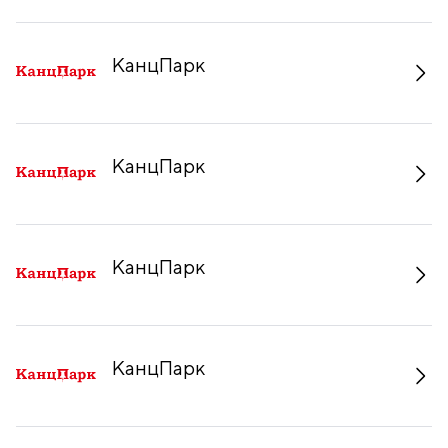
КанцПарк
КанцПарк
КанцПарк
КанцПарк