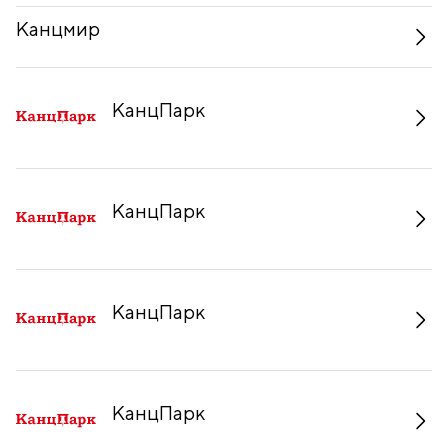
Канцмир
КанцПарк
КанцПарк
КанцПарк
КанцПарк