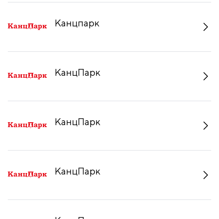
Канцпарк
КанцПарк
КанцПарк
КанцПарк