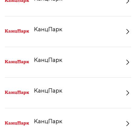
КанцПарк
КанцПарк
КанцПарк
КанцПарк