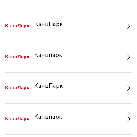
КанцПарк
Канцпарк
КанцПарк
Канцпарк