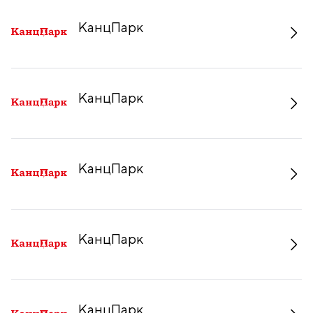
КанцПарк
КанцПарк
КанцПарк
КанцПарк
КанцПарк