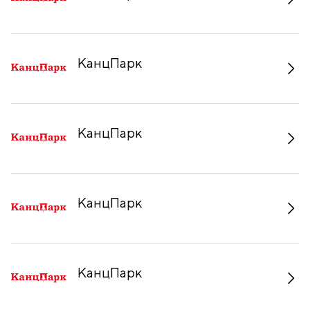
КанцПарк
КанцПарк
КанцПарк
КанцПарк