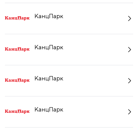
КанцПарк
КанцПарк
КанцПарк
КанцПарк