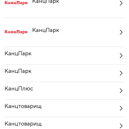
КанцПарк
КанцПарк
КанцПарк
КанцПарк
КанцПлюс
Канцтоварищ
Канцтоварищ