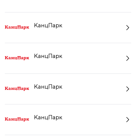
КанцПарк
КанцПарк
КанцПарк
КанцПарк