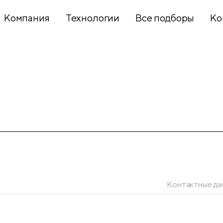
Компания
Технологии
Все подборы
Ко
Хобби и
творчество
Презентационное
оборудование
Школьный
текстиль
Контактные да
Бумажная