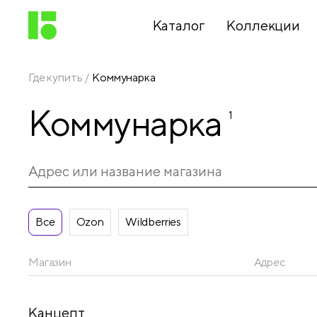
Каталог
Коллекции
Где купить
Коммунарка
Письменные
Коммунарка
принадлежности
1
Канцелярские
принадлежности
Все
Ozon
Wildberries
Папки,
архиваторы
Магазин
Адрес
Чертежные
Канцепт