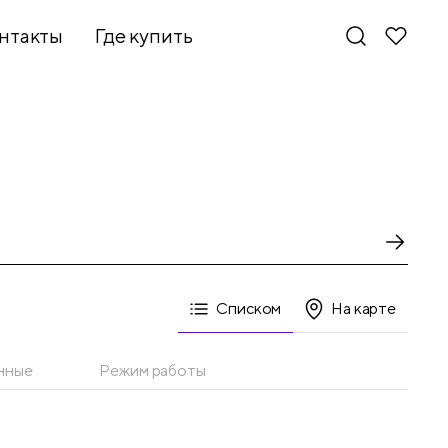
нтакты
Где купить
Списком
На карте
нные
Режим работы
Новинки