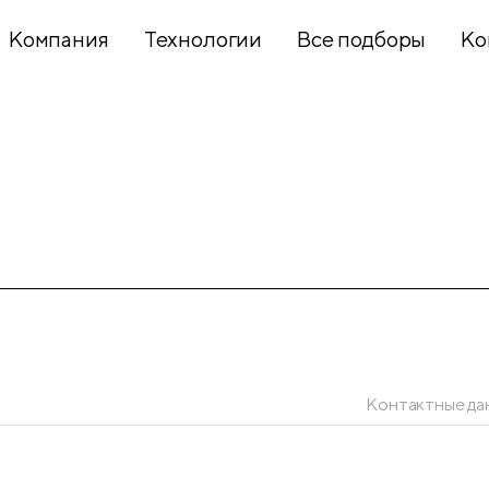
Компания
Технологии
Все подборы
Ко
Хобби и
творчество
Презентационное
оборудование
Школьный
текстиль
Контактные да
Бумажная