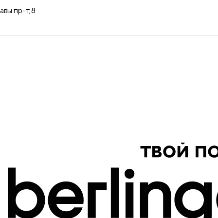
продукция
авы пр-т,8