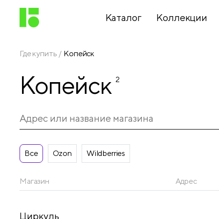
Каталог
Коллекции
Где купить
Копейск
Письменные
Копейск
принадлежности
2
Канцелярские
принадлежности
Все
Ozon
Wildberries
Папки,
архиваторы
Магазин
Адрес
Чертежные
Циркуль