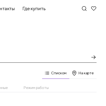
нтакты
Где купить
Списком
На карте
нные
Режим работы
Новинки