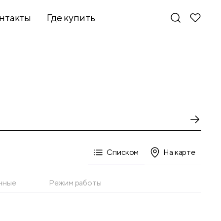
нтакты
Где купить
Списком
На карте
нные
Режим работы
Новинки