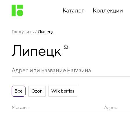
Каталог
Коллекции
Где купить
Липецк
Письменные
Липецк
принадлежности
53
Канцелярские
принадлежности
Все
Ozon
Wildberries
Папки,
архиваторы
Магазин
Адрес
Чертежные