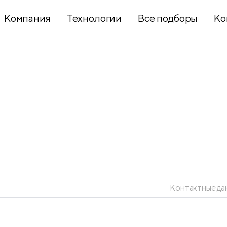
Компания
Технологии
Все подборы
Ко
Хобби и
творчество
Презентационное
оборудование
Школьный
текстиль
Контактные да
Бумажная