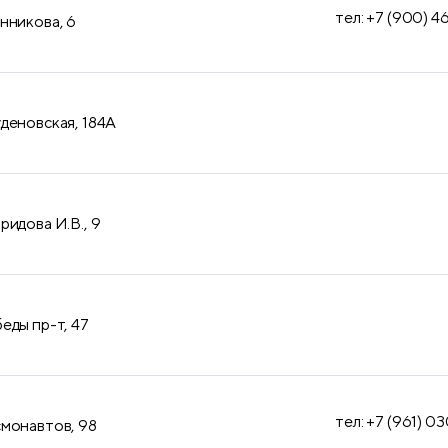
продукция
тел: +7 (900) 4
нникова, 6
деновская, 184А
ридова И.В., 9
еды пр-т, 47
тел: +7 (961) 0
монавтов, 98