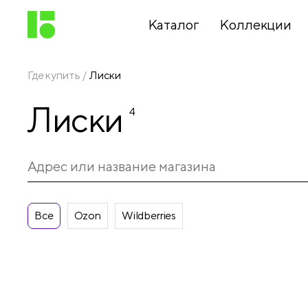
Каталог
Коллекции
Где купить
Лиски
Письменные
Лиски
принадлежности
4
Канцелярские
принадлежности
Все
Ozon
Wildberries
Папки,
архиваторы
Чертежные