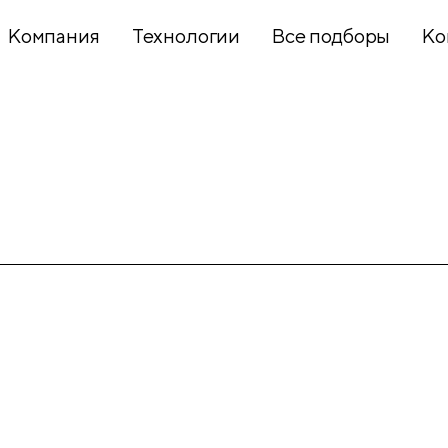
Компания
Технологии
Все подборы
Ко
Хобби и
творчество
Презентационное
оборудование
Школьный
текстиль
Бумажная