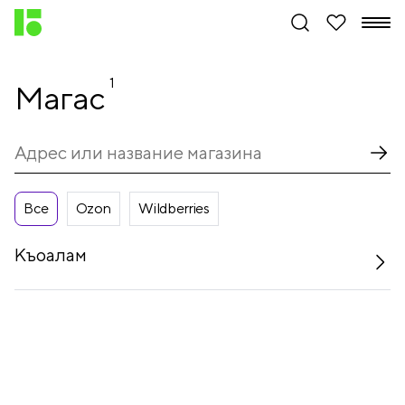
1
Магас
Все
Ozon
Wildberries
Къоалам